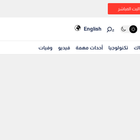
البث المباشر
English
اك
تكنولوجيا
أحداث مهمة
فيديو
وفيات