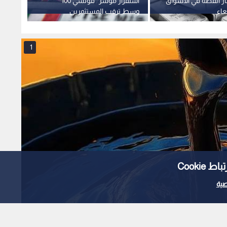
ار الفضة في الأسواق
استقرار مؤشر "فوتسي 100"
القطاع
عاء
وسط ترقب المستثمرين
والبنو
للسياسات الجمركية الأمريكية
مرآة ا
1
Cooki
ية