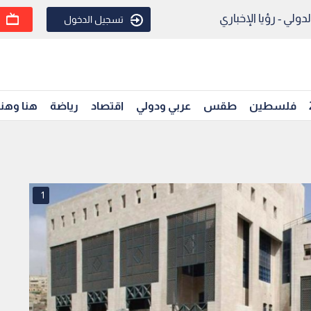
ولي - رؤيا الإخباري
تسجيل الدخول
فلسطين
طقس
عربي ودولي
اقتصاد
رياضة
هنا وهن
1