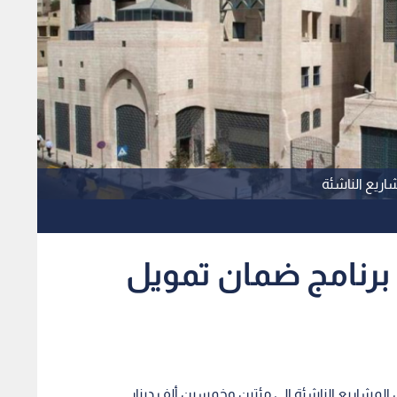
اريع الناشئة
برنامج ضمان تمويل
المشاريع الناشئة الى مئتين وخمسين ألف دينار.