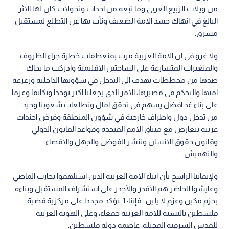
من ويلات الربيع العربي وما تبعه من احداث وتحولات كان لها الاثر
البالغ في انهاك جسد الامة الضعيف ونأت بها عن التطلع لمستقبل
مشرق.
ولا غرو في ان الامة العربية مرت بمنعطفات خطرة جراء الظروف
والمتغيرات المتسارعة على الساحتين الاقليمية وادركت ما يحاك
ضدها من مخططات تهدف الى التدخل في شؤونها الداخلية وزعزعة
امنها والتحكم في مصيرها، الامر الذي يجعلنا اكثر توحدا وتكاتفا وعزما
على بناء غد افضل يسهم في تحقق امال وتطلعات شعوبنا وحيد
من تدخل دول واطراف خارجية في شؤون المنطقة وفرض اجندات
غريبة تتعارض مع ميثاق الامم المتحدة وقواعد القانون الدولي
وقانون حقوق الانسان وتنشر الفوضى والجهل والاقصاء
والتهميش.
ولإيماننا الراسخ بأن ابناء الامة العربية الذين استلهموا تجارب الماضي
وعايشوا الحاضر هم الأقدر والأجدر على استشراف المستقبل وبناءه
بحزم مكين وعزم لا يلين.. فإننا: 1. نؤكد مجددا على مركزية قضية
فلسطين بالنسبة للامة العربية جمعاء، وعلى الهوية العربية
للقدس الشرقية المحتلة، عاصمة دولة فلسطين.