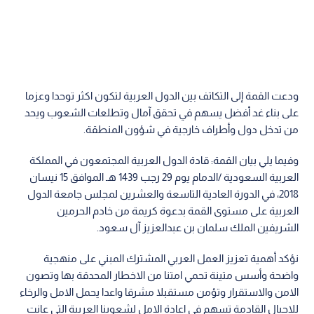
ودعت القمة إلى التكاتف بين الدول العربية لتكون اكثر توحدا وعزما
على بناء غد أفضل يسهم في تحقق آمال وتطلعات الشعوب ويحد
من تدخل دول وأطراف خارجية في شؤون المنطقة.
وفيما يلي بيان القمة: قادة الدول العربية المجتمعون في المملكة
العربية السعودية /الدمام يوم 29 رجب 1439 هـ الموافق 15 نيسان
2018، في الدورة العادية التاسعة والعشرين لمجلس جامعة الدول
العربية على مستوى القمة بدعوة كريمة من خادم الحرمين
الشريفين الملك سلمان بن عبدالعزيز آل سعود.
نؤكد أهمية تعزيز العمل العربي المشترك المبني على منهجية
واضحة وأسس متينة تحمي امتنا من الاخطار المحدقة بها وتصون
الامن والاستقرار وتؤمن مستقبلا مشرقا واعدا يحمل الامل والرخاء
للاجيال القادمة تسهم في اعادة الامل لشعوبنا العربية التي عانت