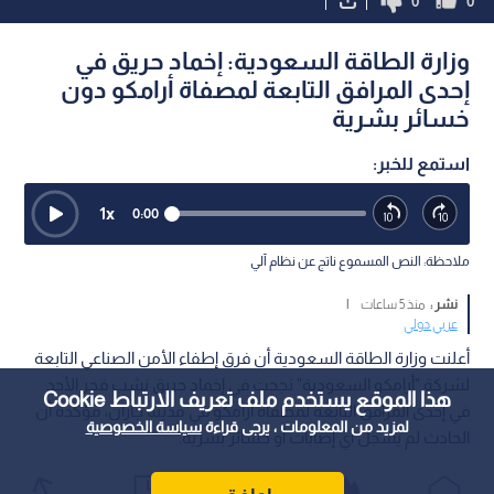
0
0
وزارة الطاقة السعودية: إخماد حريق في
إحدى المرافق التابعة لمصفاة أرامكو دون
خسائر بشرية
استمع للخبر:
1
x
0:00
ملاحظة: النص المسموع ناتج عن نظام آلي
نشر :
منذ 5 ساعات
|
عربي دولي
أعلنت وزارة الطاقة السعودية أن فرق إطفاء الأمن الصناعي التابعة
لشركة "أرامكو السعودية" نجحت في إخماد حريق نشب فجر الأحد
هذا الموقع يستخدم ملف تعريف الارتباط Cookie
في إحدى المرافق التابعة لمصفاة أرامكو في مدينة جازان، مؤكدة أن
لمزيد من المعلومات ، يرجى قراءة
سياسة الخصوصية
الحادث لم يسجل أي إصابات أو خسائر بشرية.