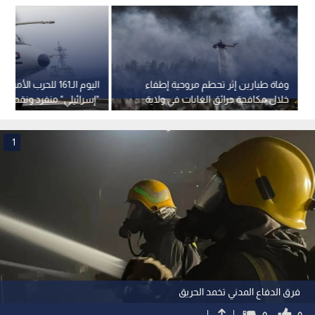
وفاة طيارين إثر تحطم مروحية إطفاء
اليوم الـ161 للحرب الأمر
خلال مكافحة حرائق الغابات في ولاية
"إسرائيلي" منفرد ونقص ف
يوتا الأمريكية
الأمريكي
1
فرق الدفاع المدني تخمد الحريق