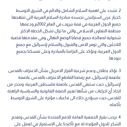
2. تشدد علي اهمية السلام الشامل والدائم في الشرق الاوسط
كخيار عربي استراتيجي تجسده مبادرة السلام العربية التي تنتهجها
جميع الدول العربية في قمة بيروت في العام 2002م ودعمها
منظمة التعاون الاسلامي والتي ما تزال تشكل الخطة الاكثر
شمولية لمعالجة جميع قضايا الوضع النهائي وفي مقدمتها قضية
اللاجئين والتي توفر الامن والقبول والسلام لإسرائيل مع جميع
الدول العربية، ونؤكد على التزامنا بالمبادرة وعلى تمسكنا بجميع
بنودها.
3. نؤكد بطلان وعدم شرعية القرار الامريكي بشأن الاعتراف بالقدس
عاصمة لإسرائيل، مع رفضنا القاطع الاعتراف بالقدس عاصمة
لإسرائيل، حيث ستبقي القدس عاصمة فلسطين العربية، ونحذر من
اتخاذ أي اجراءات من شأنها تغيير الصفة القانونية والسياسية الراهنة
للقدس حيث سيؤدي ذلك الى تداعيات مؤثرة على الشرق الاوسط
بأكمله.
4. نرحب بقرار الجمعية العامة للامم المتحدة بشأن القدس ونقدم
الشكر للدول المؤيدة له مع تأكيدنا على الاستمرار في لعمل على