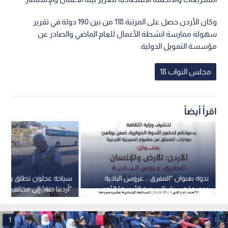
وكان الأردن حصل على المرتبة 118 من بين 190 دولة في تقرير
سهولة ممارسة انشطة الأعمال للعام الماضي والصادر عن
مؤسسة التمويل الدولية.
مجلس النواب 18
اقرأ أيضاً
ندوة بعنوان "المفرق .. عروس البادية
سياحة عجلون تطلق رحلات
ودورها في بناء السردية الأردنية" الأحد
"أردننا جنة" إلى مختلف من
المقبل
1