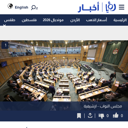
English
الرئيسية
أسعار الذهب
الأردن
مونديال 2026
فلسطين
طقس
1
مجلس النواب - ارشيفية
0
0