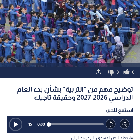
0
0
توضيح مهم من "التربية" بشأن بدء العام
الدراسي 2026-2027 وحقيقة تأجيله
استمع للخبر:
1
x
0:00
ملاحظة: النص المسموع ناتج عن نظام آلي