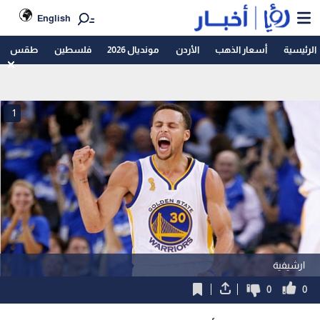
English
الرئيسية
أسعار الذهب
الأردن
مونديال 2026
فلسطين
طقس
1
ارشيفية
0
0