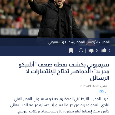
المدرب الأرجنتيني المخضرم، دييغو سيميوني
0
0
سيميوني يكشف نقطة ضعف "أتلتيكو
مدريد": الجماهير تحتاج للإنتصارات لا
الرسائل
نشر :
12:20 2026/4/19
|
رياضة
أعرب المدرب الأرجنتيني المخضرم، دييغو سيميوني، المدير الفني
لنادي أتلتيكو مدريد، عن حزنه العميق إثر خسارة فريقه للقب نهائي
كأس ملك إسبانيا أمام نظيره ريال سوسيداد بركلات الترجيح.