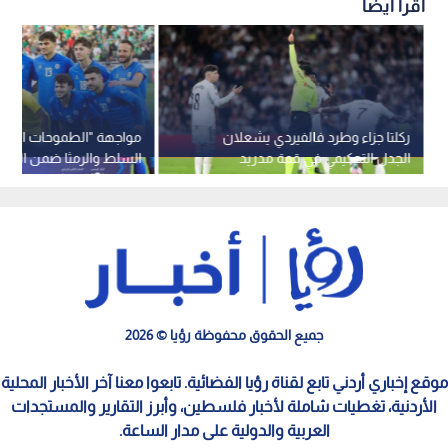
اقرأ أيضاً
ركلتا جزاء وطرد فالفيردي يشعلان
مواجهة "الطموحات المتباي
الجدل التحكيمي في قمة مدريد
السلط والرمثا ضمن الجولة 
جميع الحقوق محفوظة رؤيا © 2026
موقع إخباري أردني تابع لقناة رؤيا الفضائية. تابعوا معنا آخر الأخبار المحلية
الأردنية، تغطيات شاملة لأخبار فلسطين، وأبرز التقارير والمستجدات
العربية والدولية على مدار الساعة.