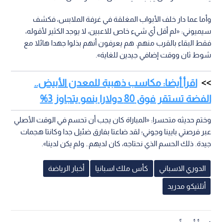
وأما عما دار خلف الأبواب المغلقة في غرفة الملابس، فكشف
سيميوني: «لم أقل أي شيء خاص للاعبين، لا يوجد الكثير لأقوله،
فقط البقاء بالقرب منهم. هم يعرفون أنهم بذلوا جهدا هائلا مع
شوط ثان ووقت إضافي جيدين للغاية».
اقرأ أيضا: مكاسب ذهبية للمعدن الأبيض..
الفضة تستقر فوق 80 دولارا بنمو يتجاوز 3%
وختم حديثه متحسرا: «المباراة كان يجب أن تحسم في الوقت الأصلي
عبر فرصتي بايينا وجوني؛ لقد ضاعتا بفارق ضئيل جدا وكانتا هجمات
جيدة. ذلك الحسم الذي نحتاجه، كان لديهم.. ولم يكن لدينا».
الدوري الاسباني
كأس ملك اسبانيا
أخبار الرياضة
أتلتيكو مدريد