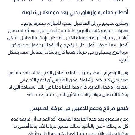
أخطاء دفاعية وإرهاق بدني بعد موقعة برشلونة
وتطرق سيميوني إلى التفاصيل الفنية للمباراة، معترفا بوجود
هفوات دفاعية كلفت الفريق غاليا، حيث أوضح: «أريد تهنئة المنافس
أولا على مباراته الرائعة وعمله الكبير.. لقد كان بإمكاننا التعامل بشكل
أفضل مع الهدف الأول، على الرغم من أننا قمنا برد فعل جيد، ولكن
مرة أخرى يسجلون في مرمانا هدفا كان بإمكاننا التعامل معه بشكل
أنجع».
وبرر التراجع في بعض فترات اللقاء بالعامل البدني قائلا: «لقد جئنا من
جهد بدني كبير ضد برشلونة، ومن الطبيعي أن تدفع الثمن في
النهاية. رد فعل الفريق كان جيدا، لكننا دخلنا في تلك المساحة التي لا
يمكننا التنافس فيها، وهناك الكثير للحديث عنه بعد ذلك».
ضمير مرتاح ودعم للاعبين في غرفة الملابس
وعن شعوره بعد هذه الهزيمة القاسية، أكد المدرب أن فريقه قدم
كل ما يملك: «نحن بالتأكيد نمتلك ضميرا مرتاحا لأننا بذلنا أقصى ما
يمكننا فعله، والآن يجب علينا العمل كما هو الحال دائما».