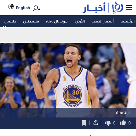
English
الرئيسية
أسعار الذهب
الأردن
مونديال 2026
فلسطين
طقس
1
ارشيفية
0
0