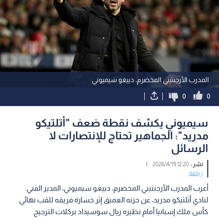
المدرب الأرجنتيني المخضرم، دييغو سيميوني
0
0
سيميوني يكشف نقطة ضعف "أتلتيكو
مدريد": الجماهير تحتاج للإنتصارات لا
الرسائل
نشر :
12:20 2026/4/19
|
رياضة
أعرب المدرب الأرجنتيني المخضرم، دييغو سيميوني، المدير الفني
لنادي أتلتيكو مدريد، عن حزنه العميق إثر خسارة فريقه للقب نهائي
كأس ملك إسبانيا أمام نظيره ريال سوسيداد بركلات الترجيح.