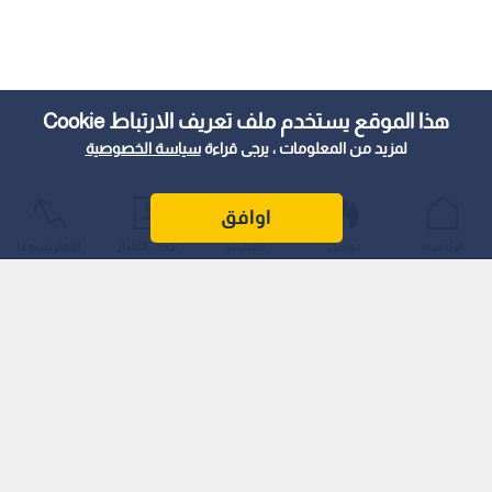
هذا الموقع يستخدم ملف تعريف الارتباط Cookie
لمزيد من المعلومات ، يرجى قراءة
سياسة الخصوصية
اوافق
الرئيسية
عواجل
المباشر
أحدث الأخبار
الأكثر شيوعًا
وسلط سيميوني الضوء على أسباب الإخفاق، مؤكدا أن فريقه افتقد
للحسم في الأوقات الحرجة.
غياب اللمسة الحاسمة وإهدار الفرص
وفي تصريحات أبرزتها صحيفة "آس" (AS) الإسبانية عقب اللقاء، قال
سيميوني: «لقد كان لديهم ميزة الحسم في اللحظة المهمة، نحن
عرفنا كيف نعود ونتنافس بشكل جيد للغاية، وكان بإمكاننا الفوز