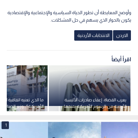
وأوضح المعايطة أن تطور الحياة السياسية والإجتماعية والإقتصادية
يكون بالحوار الذي يسهم في حل المشكلات.
الاردن
الانتخابات الأردنية
اقرأ أيضاً
يعرب القضاة: إعفاء صادرات الألبسة
ما الذي تعنيه اتفاقية التجار
الأردنية من الرسوم الأمريكية يمنحها
الأمريكية؟.. وزير الصناعة
ميزة تنافسية غير مسبوقة
نبض البلد
1