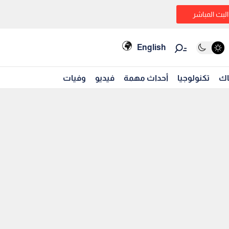
البث المباشر
English
اك
تكنولوجيا
أحداث مهمة
فيديو
وفيات