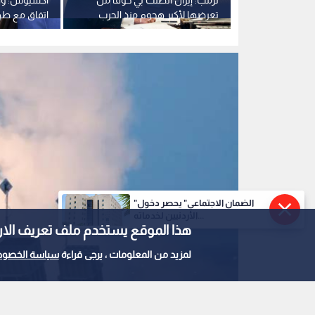
منضومة إعتراض صواريخ
0
0
"الضمان الاجتماعي" يحصر دخول
الأردنيين لخدماته...
هذا الموقع يستخدم ملف تعريف الارتباط e
دولار لتعزيز سلاسل ت
لمزيد من المعلومات ، يرجى قراءة
سياسة الخصوص
استمع للخبر: