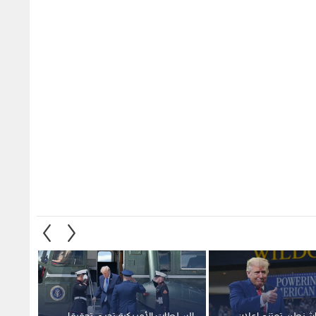
شنطن تعتزم إعلان
السلطات الأمريكية تجري تحقيقا
ران لإعادة فتح
أمنيا في واقعة تتعلق بسلامة
من الص
أربعاء.. وهذه أبرز
المروحية الخاصة بترمب
خلال ا
1