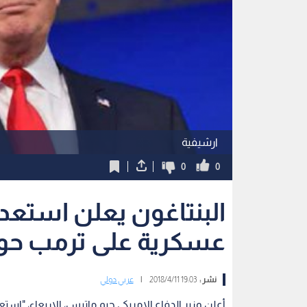
ارشيفية
0
0
البنتاغون يعلن استعد
عسكرية على ترمب حو
نشر :
19:03 2018/4/11
|
عربي دولي
أعلن وزير الدفاع الامريكي جيم ماتيس، الاربعاء، "ا