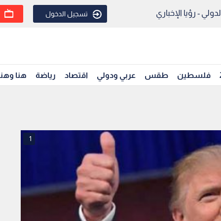
ولي - رؤيا الإخباري
تسجيل الدخول
فلسطين
طقس
عربي ودولي
اقتصاد
رياضة
هنا وهن
1