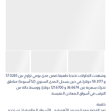
وشهدت التداولات تذبذبا طفيفا ضمن مدى يومي تراوح بين 57.0265
و 59.3177 دولارا، في حين يسجل الـمدى السنوي (52 أسبوعا) مناطق
تحرك سعرية بين 36.6674 و 121.6700 دولارا، ووسط حالة من
الترقب في أسواق الـمعادن الـنفيسة.
خلفية:
تعد الفضة معدنا مزدوج الأهمية في الأسواق الـعالمية؛ إذ تستخدم