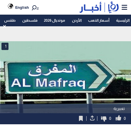
English
الرئيسية
أسعار الذهب
الأردن
مونديال 2026
فلسطين
طقس
1
تعبيرية
0
0