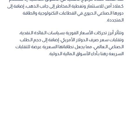
كـملاذ آمن للاستثمار وتغطية الـمخاطر إلى جانب الـذهب، إضافة إلى
دورها الـصناعي الـحيوي في القطاعات التكنولوجية والطاقة
الـمتجددة.
وتتأثر أبرز تحركات الأسعار الفورية بسياسات الـفائدة الـنقدية،
وتقلبات سعر صرف الـدولار الأمريكي، إضافة إلى حجم الـطلب
الـصناعي الـعالمي، مما يجعل نطاقاتها السعرية عرضة للتقلبات
السريعة رهنا بـأداء الأسواق الـمالية الـدولية.