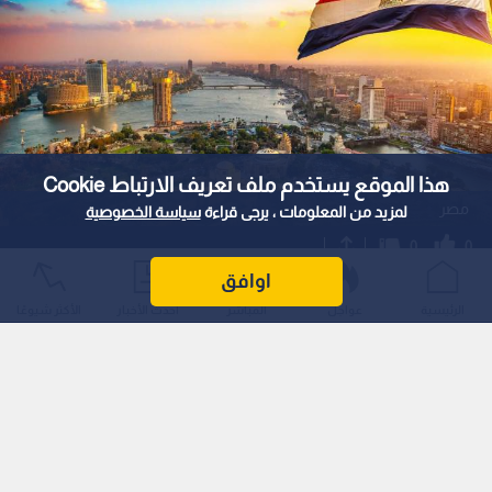
هذا الموقع يستخدم ملف تعريف الارتباط Cookie
مصر
لمزيد من المعلومات ، يرجى قراءة
سياسة الخصوصية
0
0
اوافق
صندوق النقد يبحث صرف 1.7 مليار دولار
الرئيسية
عواجل
المباشر
أحدث الأخبار
الأكثر شيوعًا
لمصر.. والحكومة المصرية تضع سيناريو حتى
2030
استمع للخبر:
1
x
0:00