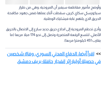
وأوضح مأمور مقاطعة سيفير أن المروحية، وهي من طراز
سيكورسكي سكاي كرين، سقطت أثناء عملها ضمن جهود مكافحة
الحريق الذي يلتهم غابة فيشليك الوطنية.
وأدى تحطم المروحية إلى اندلاع حريق جديد سارع إلى الاتصال بالحريق
الأصلي، لتتسع الرقعة المتضررة وتصل إلى نحو 174 ميلا مربعا (ما
يقارب 451 كيلومترا مربعا).
اقرأ أيضا: الدفاع المدني السوري: وفاة شخصين
في حصيلة أولية إثر انفجار حافلة بريف دمشق