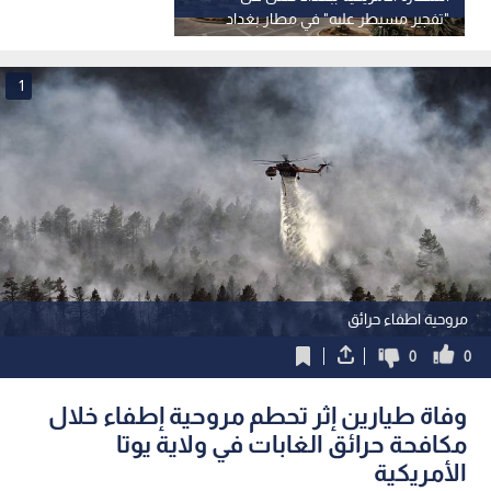
"تفجير مسيطر عليه" في مطار بغداد
1
مروحية اطفاء حرائق
0
0
وفاة طيارين إثر تحطم مروحية إطفاء خلال
مكافحة حرائق الغابات في ولاية يوتا
الأمريكية