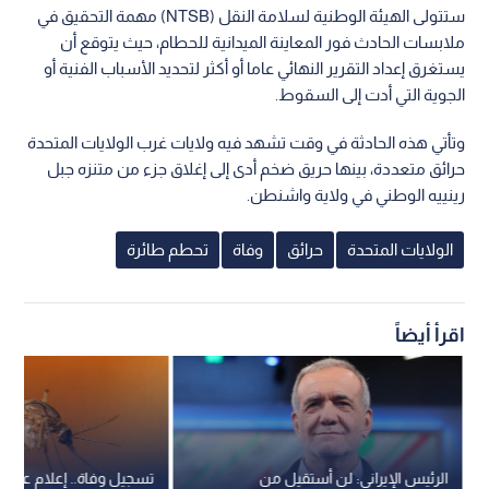
ستتولى الهيئة الوطنية لسلامة النقل (NTSB) مهمة التحقيق في
ملابسات الحادث فور المعاينة الميدانية للحطام، حيث يتوقع أن
يستغرق إعداد التقرير النهائي عاما أو أكثر لتحديد الأسباب الفنية أو
الجوية التي أدت إلى السقوط.
وتأتي هذه الحادثة في وقت تشهد فيه ولايات غرب الولايات المتحدة
حرائق متعددة، بينها حريق ضخم أدى إلى إغلاق جزء من متنزه جبل
رينييه الوطني في ولاية واشنطن.
الولايات المتحدة
حرائق
وفاة
تحطم طائرة
اقرأ أيضاً
الرئيس الإيراني: لن أستقيل من
تسجيل وفاة.. إعلام عبري: