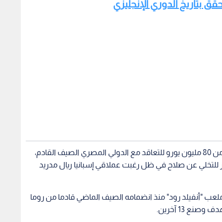
وحسب التقارير فإن إدارة النادي الباريس رصدت أكثر من 80 مليون يورو للتعاقد مع الدولي المصري الصيف القادم،
ز للتخلي عن صلاح في ظل رغبت عملاقي إسبانيا ريال مدريد
يز مع أصحاب ملعب "أنفيلد رود" منذ انضمامه الصيف الماضي قادما من روما
ي محمد صلاح
ليفربول الانجليزي
الدنمارك وأوكرانيا بعد
لاعب البرازيل ماركينيوس يتمسك
ماكرون
يان إريكسن على
بباريس سان جيرمان حتى 2028
تتويج 