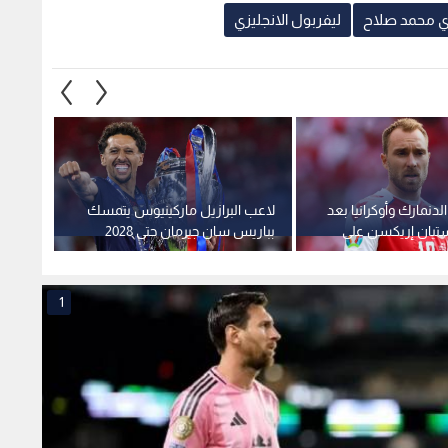
عظيم"
مقبول"
1