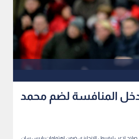
خل المنافسة لضم محمد
لاح لاعب ليفربول الإنجليزي، ضمن اهتمامات باريس سان