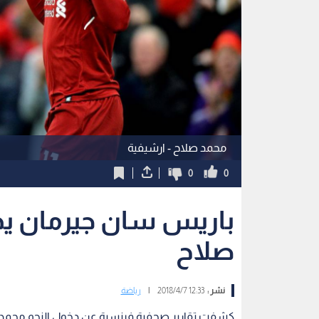
محمد صلاح - ارشيفية
0
0
باريس سان جيرمان يد
صلاح
نشر :
12:33 2018/4/7
|
رياضة
كشفت تقارير صحفية فرنسية عن دخول النجم محمد ص