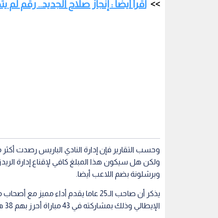
ولكن هل سيكون هذا المبلغ كافي لإقناع إدارة الريد
وبرشلونة بضم اللاعب أيضا.
يذكر أن صاحب الـ25 عاما يقدم أداء مم
الإيطالي وذلك بمشاركته في 43 مباراة أحرز بهم 38 هدف وصنع 13 آخرين.
باريس سان جيرمان
أخبار الرياضة
اللاعب المصر
اقرأ أيضاً
فاوضات محمد
ميلان يعلن رسميا ضم غونسالو
إيقاف مباراة 
خل محطتها
راموش في أضخم صفقة بتاريخه
سقوط كريست