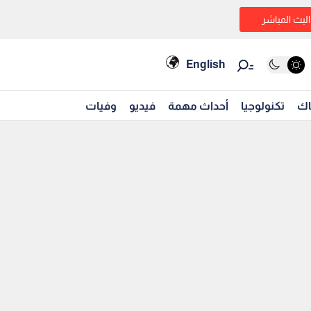
البث المباشر
English
اك
تكنولوجيا
أحداث مهمة
فيديو
وفيات