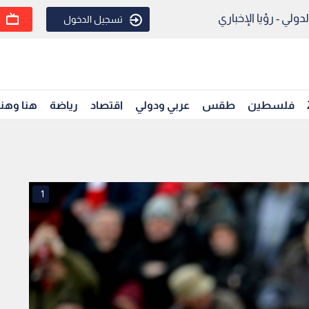
ولي - رؤيا الإخباري
تسجيل الدخول
فلسطين
طقس
عربي ودولي
اقتصاد
رياضة
هنا وهن
1