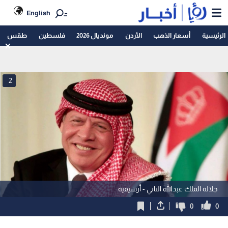
English
الرئيسية
أسعار الذهب
الأردن
مونديال 2026
فلسطين
طقس
2
جلالة الملك عبدالله الثاني - أرشيفية
0
0