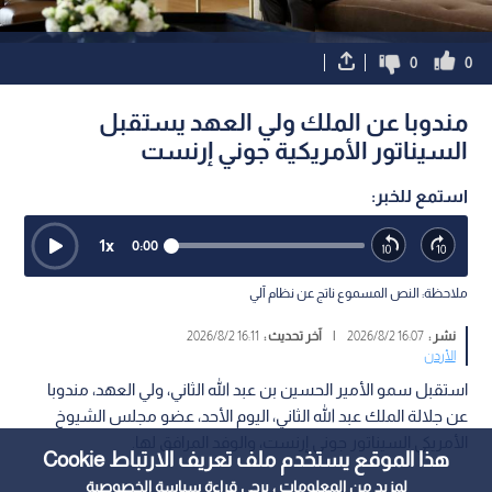
0
0
مندوبا عن الملك ولي العهد يستقبل
السيناتور الأمريكية جوني إرنست
استمع للخبر:
1
x
0:00
ملاحظة: النص المسموع ناتج عن نظام آلي
نشر :
16:07 2026/8/2
|
آخر تحديث :
16:11 2026/8/2
الأردن
استقبل سمو الأمير الحسين بن عبد الله الثاني، ولي العهد، مندوبا
عن جلالة الملك عبد الله الثاني، اليوم الأحد، عضو مجلس الشيوخ
الأمريكي السيناتور جوني إرنست، والوفد المرافق لها.
هذا الموقع يستخدم ملف تعريف الارتباط Cookie
لمزيد من المعلومات ، يرجى قراءة
سياسة الخصوصية