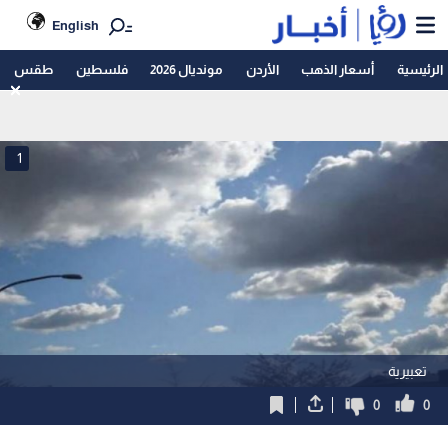
English
الرئيسية
أسعار الذهب
الأردن
مونديال 2026
فلسطين
طقس
1
تعبيرية
0
0