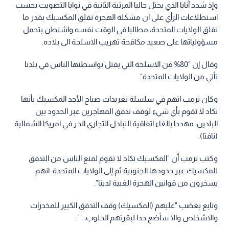
وإذ شدد آنايا الذي يحتل حاليا المرتبة الثانية في نوايا التصويت بحسب
استطلاعات الرأي على ان مشكلة الهجرة تقلق المكسيك بقدر ما
تقلق الولايات المتحدة، مطالبا في الوقت نفسه واشنطن بتحمل
مسؤولياتها على صعيد مكافحة تهريب الاسلحة الى بلاده.
وقال إن "80% من الاسلحة التي يقتل بواسطتها الناس في بلدنا
تأتي من الولايات المتحدة".
وكان ترمب اتهم في سلسلة تغريدات صباح الأحد المكسيك بأنها
تكاد لا تقوم بأي شيء لوقف تدفق المهاجرين عبر الحدود بين
البلدين، مهددا بالغاء اتفاقية التبادل التجاري الحر في امريكا الشمالية
(نافتا).
وكتب ترمب أن "المكسيك تكاد لا تقوم لمنع الناس من التدفق
للمكسيك عبر حدودها الجنوبية ثم إلى الولايات المتحدة. انهم
يسخرون من قوانين الهجرة الغبية لدينا".
وتابع بغضب "عليهم (المكسيك) وقف التدفق الكبير للمخدرات
والاشخاص والا سأضع حدا لبقرتهم الحلوب، . ".