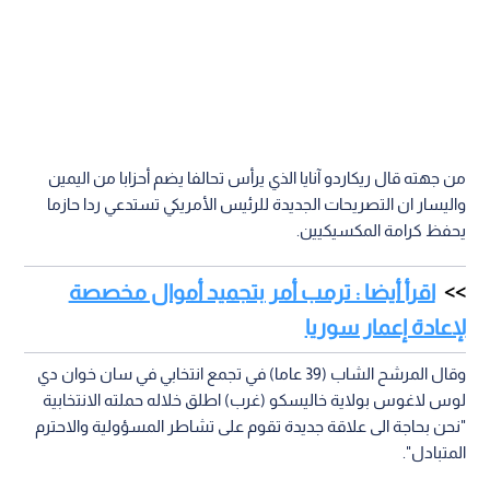
من جهته قال ريكاردو آنايا الذي يرأس تحالفا يضم أحزابا من اليمين
واليسار ان التصريحات الجديدة للرئيس الأمريكي تستدعي ردا حازما
يحفظ كرامة المكسيكيين.
اقرأ أيضا : ترمب أمر بتجميد أموال مخصصة
لإعادة إعمار سوريا
وقال المرشح الشاب (39 عاما) في تجمع انتخابي في سان خوان دي
لوس لاغوس بولاية خاليسكو (غرب) اطلق خلاله حملته الانتخابية
"نحن بحاجة الى علاقة جديدة تقوم على تشاطر المسؤولية والاحترم
المتبادل".