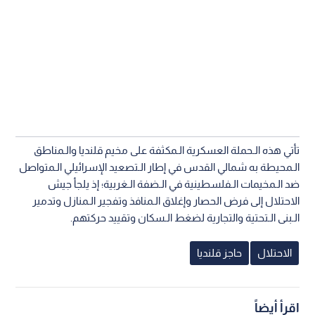
تأتي هذه الـحملة العسكرية الـمكثفة على مخيم قلنديا والـمناطق
الـمحيطة به شمالي القدس في إطار الـتصعيد الإسرائيلي الـمتواصل
ضد الـمخيمات الـفلسطينية في الـضفة الـغربية؛ إذ يلجأ جيش
الاحتلال إلى فرض الحصار وإغلاق الـمنافذ وتفجير الـمنازل وتدمير
الـبنى الـتحتية والتجارية لضغط الـسكان وتقييد حركتهم.
الاحتلال
حاجز قلنديا
اقرأ أيضاً