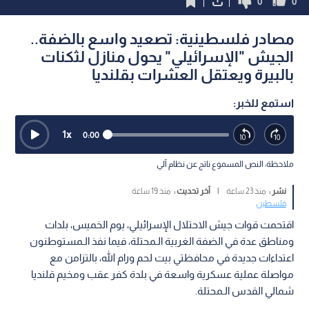
0
0
مصادر فلسطينية: تصعيد واسع بالضفة..
الجيش "الإسرائيلي" يحول منازل لثكنات
بالبيرة ويعتقل العشرات بقلنديا
استمع للخبر:
1
x
0:00
ملاحظة: النص المسموع ناتج عن نظام آلي
نشر :
منذ 23 ساعة
|
آخر تحديث :
منذ 19 ساعة
فلسطين
اقتحمت قوات جيش الاحتلال الإسرائيلي، يوم الخميس، بلدات
ومناطق عدة في الضفة الغربية الـمحتلة، فيما نفذ الـمستوطنون
اعتداءات جديدة في محافظتي بيت لحم ورام الله، بالتزامن مع
مواصلة عملية عسكرية واسعة في بلدة كفر عقب ومخيم قلنديا
شمالي القدس الـمحتلة.