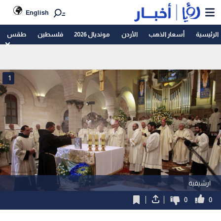
English
الرئيسية
أسعار الذهب
الأردن
مونديال 2026
فلسطين
طقس
1
ارشيفية
0
0