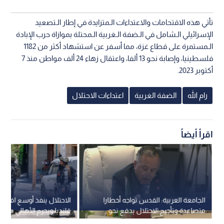
تأتي هذه الاقتحامات والاعتداءات الـمتزايدة في إطار الـتصعيد
الإسرائيلي الـشامل في الـضفة الـغربية الـمحتلة بموازاة حرب الإبادة
الـمستمرة على قطاع غزة، مما أسفر عن استشهاد أكثر من 1182
فلسطينيا، وإصابة نحو 13 ألفا، واعتقال زهاء 24 ألف مواطن منذ 7
أكتوبر 2023.
رام الله
الضفة الغربية
اعتداءات الاحتلال
اقرأ أيضاً
الجامعة العربية: القدس تواجه أخطارا
الاحتلال ينفذ أوسع اقتحام
متصاعدة وتأجيج الاحتلال يدفع نحو
قلنديا ويحرم الأهالي من ص
صراع ديني