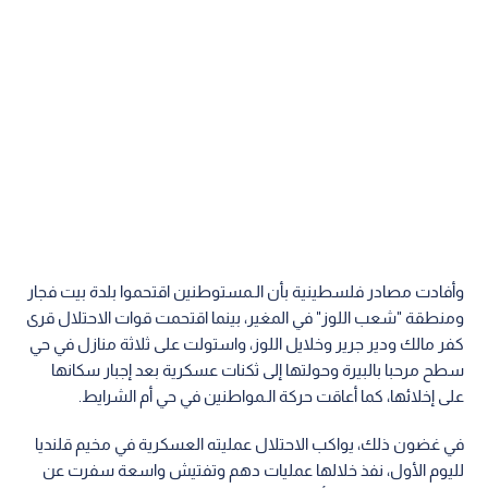
وأفادت مصادر فلسطينية بأن الـمستوطنين اقتحموا بلدة بيت فجار
ومنطقة "شعب اللوز" في المغير، بينما اقتحمت قوات الاحتلال قرى
كفر مالك ودير جرير وخلايل اللوز، واستولت على ثلاثة منازل في حي
سطح مرحبا بالبيرة وحولتها إلى ثكنات عسكرية بعد إجبار سكانها
على إخلائها، كما أعاقت حركة الـمواطنين في حي أم الشرايط.
في غضون ذلك، يواكب الاحتلال عمليته العسكرية في مخيم قلنديا
لليوم الأول، نفذ خلالها عمليات دهم وتفتيش واسعة سفرت عن