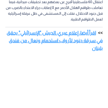
اعتقال 60 فلسطينيا أفرج عن بعضهم بعد تحقيقات ميدانية، فيما
تعاملت طواقم الهلال الأحمر مع 8 إصابات جراء الاعتداء بالضرب من
قبل جنود الاحتلال، نقلت إلى الـمستشفى في ظل عرقلة إسرائيلية
لعمل الطواقم الطبية.
اقرأ أيضا: إعلام عبري: الجيش "الإسرائيلي" يحقق
في سرقة جنود لأرواب استحمام ونعال من فندق
بلبنان