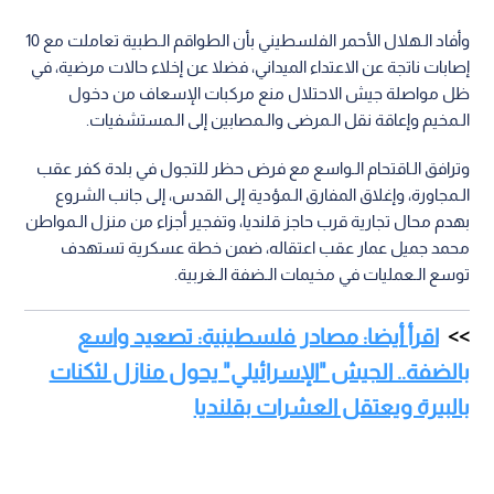
وأفاد الـهلال الأحمر الفلسطيني بأن الطواقم الـطبية تعاملت مع 10
إصابات ناتجة عن الاعتداء الميداني، فضلا عن إخلاء حالات مرضية، في
ظل مواصلة جيش الاحتلال منع مركبات الإسعاف من دخول
الـمخيم وإعاقة نقل الـمرضى والـمصابين إلى الـمستشفيات.
وترافق الـاقتحام الـواسع مع فرض حظر للتجول في بلدة كفر عقب
الـمجاورة، وإغلاق المفارق الـمؤدية إلى القدس، إلى جانب الشروع
بهدم محال تجارية قرب حاجز قلنديا، وتفجير أجزاء من منزل الـمواطن
محمد جميل عمار عقب اعتقاله، ضمن خطة عسكرية تستهدف
توسع الـعمليات في مخيمات الـضفة الـغربية.
اقرأ أيضا: مصادر فلسطينية: تصعيد واسع
بالضفة.. الجيش "الإسرائيلي" يحول منازل لثكنات
بالبيرة ويعتقل العشرات بقلنديا