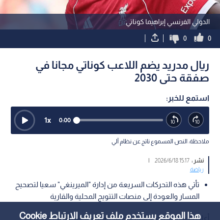
الدولي الفرنسي إبراهيما كوناتي
0
0
ريال مدريد يضم اللاعب كوناتي مجانا في
صفقة حتى 2030
استمع للخبر:
1
x
0:00
ملاحظة: النص المسموع ناتج عن نظام آلي
نشر :
15:17 2026/6/18
|
رياضة
تأتي هذه التحركات السريعة من إدارة "الميرينغي" سعيا لتصحيح
المسار والعودة إلى منصات التتويج المحلية والقارية
هذا الموقع يستخدم ملف تعريف الارتباط Cookie
أعلن نادي ريال مدريد الإسباني، الخميس، عن إبرام ثالث صفقاته