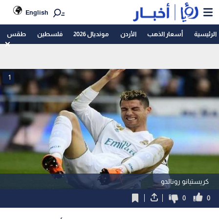
English
الرئيسية
أسعار الذهب
الأردن
مونديال 2026
فلسطين
طقس
1
كريستيانو رونالدو
0
0