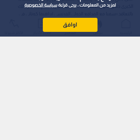
لمزيد من المعلومات ، يرجى قراءة
سياسة الخصوصية
الكبرى خلال سوق الانتقالات الصيفية الجارية لعام 2026، وذلك
بالتعاقد رسميا مع المدافع الدولي الفرنسي إبراهيما كوناتي في
صفقة انتقال حر (مجانية)، عقب انتهاء عقده مع نادي ليفربول
اوافق
الإنجليزي.
الرئيسية
عواجل
المباشر
أحدث الأخبار
الأكثر شيوعًا