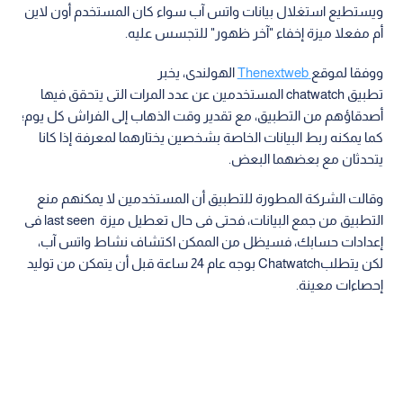
ويستطيع استغلال بيانات واتس آب سواء كان المستخدم أون لاين
أم مفعلا ميزة إخفاء "آخر ظهور" للتجسس عليه.
ووفقا لموقع
Thenextweb
الهولندى، يخبر
تطبيق chatwatch المستخدمين عن عدد المرات التى يتحقق فيها
أصدقاؤهم من التطبيق، مع تقدير وقت الذهاب إلى الفراش كل يوم؛
كما يمكنه ربط البيانات الخاصة بشخصين يختارهما لمعرفة إذا كانا
يتحدثان مع بعضهما البعض.
وقالت الشركة المطورة للتطبيق أن المستخدمين لا يمكنهم منع
التطبيق من جمع البيانات، فحتى فى حال تعطيل ميزة last seen فى
إعدادات حسابك، فسيظل من الممكن اكتشاف نشاط واتس آب،
لكن يتطلبChatwatch بوجه عام 24 ساعة قبل أن يتمكن من توليد
إحصاءات معينة.