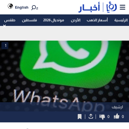
English
الرئيسية
أسعار الذهب
الأردن
مونديال 2026
فلسطين
طقس
1
ارشيف
0
0