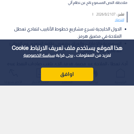
ملاحظة: النص المسموع ناتج عن نظام آلي
نشر :
1:07 2026/8/2
|
اقتصاد
الدول الخليجية تسرع مشاريع خطوط الأنابيب لتفادي تعطل
الملاحة في مضيق هرمز.
السعودية والإمارات والعراق يرفعون طاقة التصدير عبر الموانئ
هذا الموقع يستخدم ملف تعريف الارتباط Cookie
البديلة والربط الإقليمي.
لمزيد من المعلومات ، يرجى قراءة
سياسة الخصوصية
أدى تعطل الملاحة عبر مضيق هرمز، الذي بلغت صادرات النفط عبره
14.95 مليون برميل يوميا عام 2025، إلى تسريع خطط التصدير البديلة.
اوافق
الرئيسية
عواجل
المباشر
أحدث الأخبار
الأكثر شيوعًا