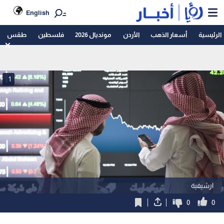
English
الرئيسية
أسعار الذهب
الأردن
مونديال 2026
فلسطين
طقس
1
ارشيفية
0
0