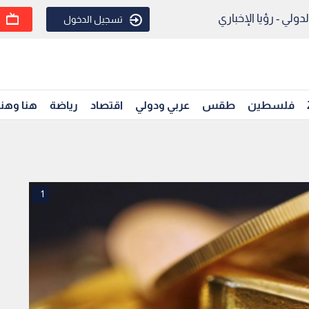
ولي - رؤيا الإخباري
تسجيل الدخول
فلسطين
طقس
عربي ودولي
اقتصاد
رياضة
هنا وهن
1