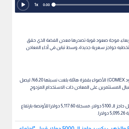
1
x
0:00
ربعاء، موجة صعود قوية تصدرها معدن الفضة الذي حقق
خطيه حواجز سعرية جديدة، وسط تباين في أداء المعادن
وفي تداولات المعادن النفيسة، خطفت الفضة (عقود COMEX) الأضواء بقفزة هائلة بلغت نسبتها 6.20%، ليصل
شارة قوية على إقبال المستثمرين على المعادن ذات الاستخدام المزدوج
وبالتوازي، كسرت عقود الذهب (COMEX) لشهر أبريل حاجز الـ 5100 دولار، مسجلة 5,117.60 دولارا للأونصة بارتفاع
اقرأ أيضا: انهيار جديد.. الفضة تهوي 11% والذهب يكسر حاجز الـ 5000 دولار قبيل "اجتماع