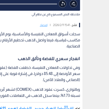
ملاحظة: النص المسموع ناتج عن نظام آلي
نشر :
15:41 2026/2/11
|
اقتصاد
سجلت أسواق المعادن النفيسة والأساسية، يوم الأ
مكاسب قياسية، فيما واصل الذهب تحطيم الأرقام بت
الصناعية.
انفجار سعري للفضة وتألق الذهب
سعر الأونصة إلى 85.48 دولارا، في إ
(الصناعي والملاذ الآمن).
نسبته 1.73%، بينما سجل الذهب في التعاملات الفورية 5,095.26 دولارا.