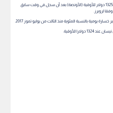
واستقر السعر الفوري للذهب دون تغير يذكر عند 1325.16 دولار للأوقية (الأونصة) بعد أن سجل في وقت سابق
ولارا للأوقية.