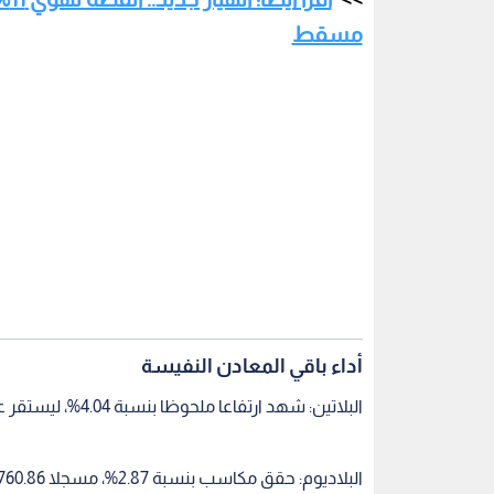
مسقط
أداء باقي المعادن النفيسة
البلاتين: شهد ارتفاعا ملحوظا بنسبة 4.04%، ليستقر عند 2,182.30 دولارا.
البلاديوم: حقق مكاسب بنسبة 2.87%، مسجلا 1,760.86 دولارا.