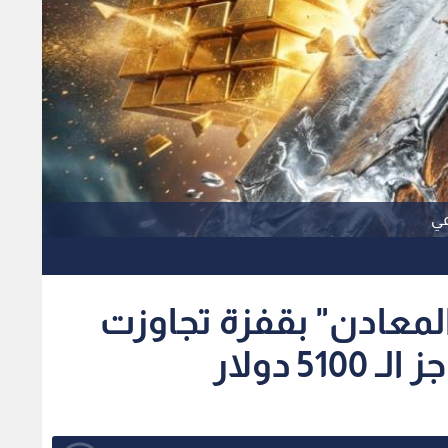
عي
المعادن" بقفزة تجاوزت