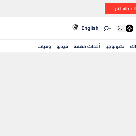
البث المباشر
English
اك
تكنولوجيا
أحداث مهمة
فيديو
وفيات