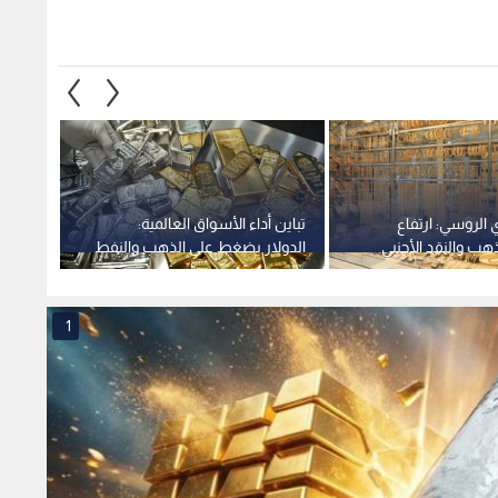
 الروسي: ارتفاع
تباين أداء الأسواق العالمية:
تراجع 
ذهب والنقد الأجنبي
الدولار يضغط على الذهب والنفط
الذهب
والفضة تغرد خارج السرب
جين بي
1