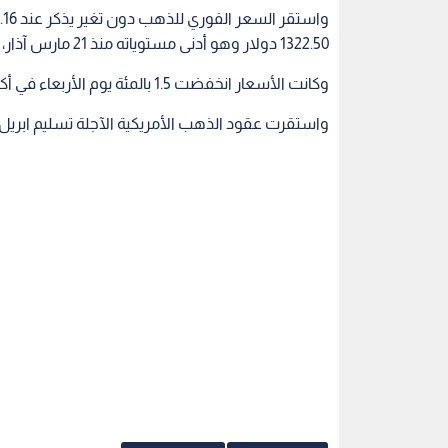
1322.50 دولار وهو أدنى مستوياته منذ 21 مارس آذار، وفقا لرويرز.
وكانت الأسعار انخفضت 1.5 بالمئة يوم الأربعاء في أكبر خسارة يومية بالنسبة المئوية منذ الثالث من يوليو تموز 2017.
واستقرت عقود الذهب الأمريكية الآجلة تسليم ابريل نيسان عند 1324 د