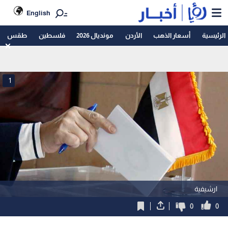
English
الرئيسية
أسعار الذهب
الأردن
مونديال 2026
فلسطين
طقس
1
ارشيفية
0
0