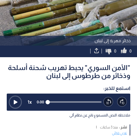
ذخائر مهربة إلى لبنان
0
0
"الأمن السوري" يحبط تهريب شحنة أسلحة
وذخائر من طرطوس إلى لبنان
استمع للخبر:
1
x
0:00
ملاحظة: النص المسموع ناتج عن نظام آلي
نشر :
منذ 3 ساعات
|
عربي دولي