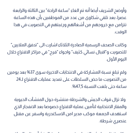
وأوضح الشريف أيضا أنه تم الغاء "ساعة الراحة" بين الثالثة والرابعة
عصرا، بعد تلقي شكاوى من عدد من الموظفين بأن هذه الساعة
تتزامن مع خروجهم من أشغالهم ورغبتهم في التصويت في هذا
الوقت.
وكانت الصحف الرسمية الصادرة الثلاثاء اشارت الى "تدفق الملايين"
للتصويت و"اقبال نسائي كثيف" واجواء "فرح" في مراكز الاقتراع خلال
اليوم الأول.
ولم تبلغ نسبة المشاركة في الانتخابات الاخيرة سوى 37% بعد يومين
من التصويت ما حض السلطات على تمديد عمليات الاقتراع لـ24
ساعة حتى بلغت النسبة 47,5%.
ولا تزال قوات الجيش والشرطة منتشرة حول المنشآت الحيوية
والمقار الانتخابية لتأمين عملية الاقتراع خصوصا بعد الانفجار الذي
استهدف الجمعة موكب مدير امن الاسكندرية واسفر عن مقتل
عنصري شرطة.