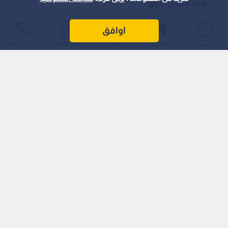
تدعم الشحن الجوي
أكد وزير الزراعة الدكتور صائب خريسات أن المزارع الأردني يشكل
اوافق
ركيزة أساسية من ركائز الأمن الغذائي، مشيرا إلى أن القطاع الزراعي
الرئيسية
عواجل
المباشر
أحدث الأخبار
الأكثر شيوعًا
حقق رغم التحديات أعلى نسبة نمو مع نهاية عام 2025 وحتى الربع
الأول من العام الحالي، مقارنة بباقي القطاعات الاقتصادية الأخرى.
وقال خريسات، خلال زيارته للاتحاد العام للمزارعين الأردنيين ولقائه
رئيس وأعضاء مجلس إدارة الاتحاد، إن الصادرات الزراعية زادت في