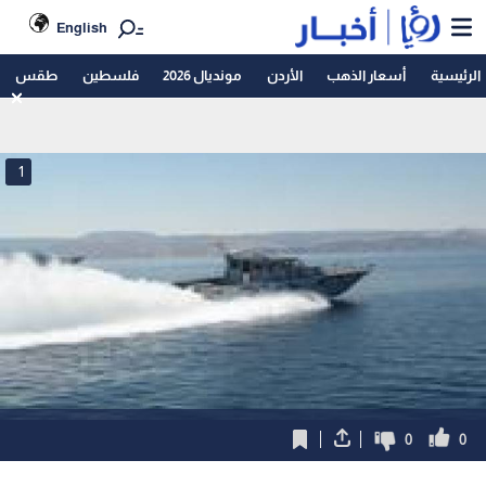
English
الرئيسية
أسعار الذهب
الأردن
مونديال 2026
فلسطين
طقس
1
0
0