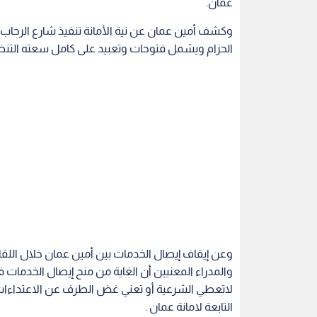
وعن إيقاف إيصال الخدمات بين أمين عمان خلال اللق
والمدراء المعنيين أن الغاية من منح إيصال الخدمات ف
لاتعطي الشرعية أو تعني غض الطرف عن الاعتداءات ع
التابعة لامانة عمان .
وجدد أمين عمان التأكيد على توجه الأمانة لإيجاد قا
اللجنة المحلية لتقديم مقترح لتحديد موقع يخدم أوس
وعرض رئيس اللجنة المحلية لمنطقة النصر مجدي الشوي
أعمال فتوحات وتعبيد واقامة جدران استنادية وخطوط
اقرأ أيضا : الملقي يطلب إيجاد مقبرة
وطالب برفع مخصصات المنطقة لاعمال البنية التحتية ،
واعادة تاهيل الحدائق وعددها