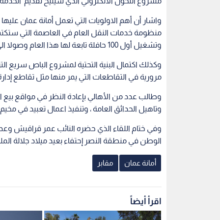
وفي ختام اللقاء الذي حضره النائب عمر قراقيش وعدد
الوطن في منطقة النصر إحتفاء بعيد ميلاد جلالة الملك
أمانة عمان
مقابر
اقرأ أيضاً
مات".. منطقة
بعد متابعة "من هنا نبدأ":
أمانة عمان: 
مات شركة
المباشرة في هدم "فندق الكراون"
النشامى" لا
المهجور في عمان.. فيديو
الصيانة والت