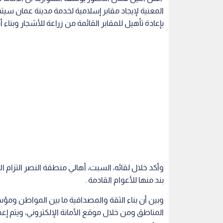
المعنية لإيجاد مقابر إسلامية لخدمة مدينة عمان سيتم 
بإعادة تأهيل للمقابر القائمة من زراعة للأشجار وبناء 
وأكد خلال لقائه، السبت، أهالي منطقة النصر التزام ا
بند منها للأعوام القادمة .
وبين أن بناء الثقة والمصداقية ما بين المواطن وم
المناطق ومن خلال موقع الأمانة الإلكتروني، ويتم إعدا
عمان.
وكشف أمين عمان عن نية الأمانة تنفيذ شارع الرحاب
الحزام ويشمل فتوحات وتعبيد على كامل سعته التنظيمية ( 40 ) متر وطول ( 00