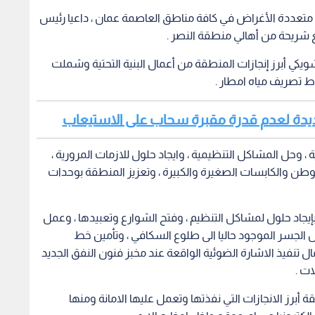
جاد حلول لمشاكل التنظيم ، وفتح الشوارع وتعبيدها ، وعمل
الجسر الموجود حاليا الى طلوع السكافي ، وتأمين خط
نفيذ الاشارة الضوئية الواقعة عند مخبز فنون النفق الجديد
ات .
أبرز الانجازات التي نفذتها وتعمل عليها الامانة ومنها
لكترونيا من اي موقع داخل اوخارج الاردن .
حاليا معالجة الازدحامات المرورية في عمان من خلال تعزيز
منظومة خدمات النقل العام في العاصمة التي ستكتمل عام 2020 مع اكتمال الشركة التي قررت الامانة تأسيسها
وكذلك اكتمال البنية التحتية لمشروع الباص سريع التردد عام 2020 ، موضحا أن مسارات المشروع تشكل حلول
الدوريات الخارجية في صويلح وتقاطع المدينة الرياضية وغيرها.
ضاحي بحيث تكون شرق الحزام ، وتعزيز المنطقة بالانارة ،
النصر، وايجاد قطعة ارض لنادي صالحية العابد .