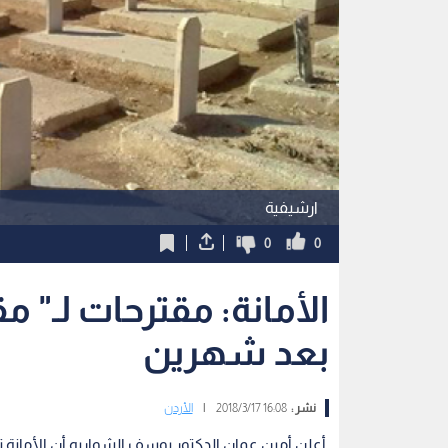
ارشيفية
0
0
الأمانة: مقترحات لـ" م
بعد شهرين
نشر :
16:08 2018/3/17
|
الأردن
أعلن أمين عمان الدكتور يوسف الشواربه أن الأمانة