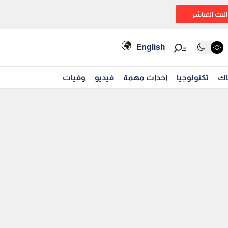
البث المباشر
English
اك
تكنولوجيا
أحداث مهمة
فيديو
وفيات