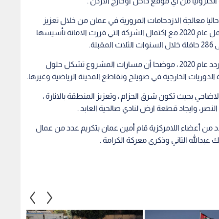
 من أعضاء اللامركزية قام أمين عمان بتكريم عدد من عمال
 عبدالله الثاني وذكرى معركة الكرامة .
إغلاق مؤقت لـ"حديقة
تفاقم أزمة تراكم النفايات في
أمانة 
ستكمال أعمال
عمان تشعل انتقادات المواطنين..
وتعبيد
طوير
وتوضيحات حول عقود الخصخصة
والهاش
والأسطول الجديد - فيديو
8