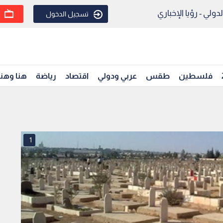
ولي - رؤيا الإخباري
تسجيل الدخول
فلسطين
طقس
عربي ودولي
اقتصاد
رياضة
هنا وهن
1