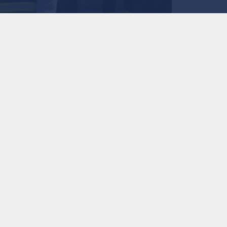
استمع للخبر:
ملاحظة: النص المسموع ناتج عن نظام آلي
نشر :
7:00 2026/7/27
|
الأردن
إطلاق مرحلة تشغيلية جديدة لأمانة عمان بالتعاون مع ر
أعلنت أمانة عمان الكبرى عن توسيع نطاق خدماتها وع
رسميا في تقديم خدماتها الميدانية في منطقة شفا بد
ذراعها الاستثماري "رؤية عمان" وشركة (EFS) الأردن.