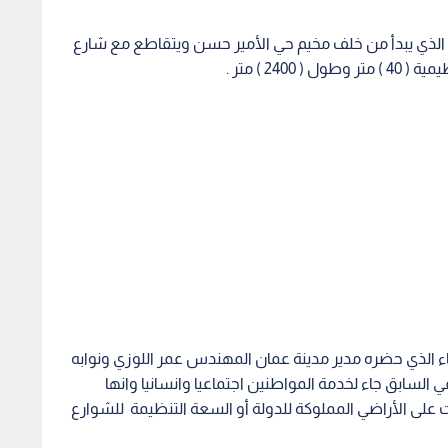
اء الذي حضره مدير مدينة عمان المهندس عمر اللوزي ونوابه
ي السابق جاء لخدمة المواطنين اجتماعيا وانسانيا وانها
لى الأراضي المملوكة للدولة أو السعة التنظيمة للشوارع
عة متعددة الأغراض في كافة مناطق العاصمة عمان ، داعيا رئيس
ع شريحة من أهالي منطقة النصر .
كي أبرز إنجازات المنطقة من أعمال البنية التحتية وشملت
 تصريف مياه امطار .
 جديدة لعدم قدرة مقبرة سحاب على الاستيعاب
 وحل المشاكل التنظيمية ، وايجاد حلول للازمات المرورية ،
 8 ، وتعزيز كادر عمال الوطن والكابسات الصغيرة والكبيرة ، وتعزيز المنطقة بوحدات