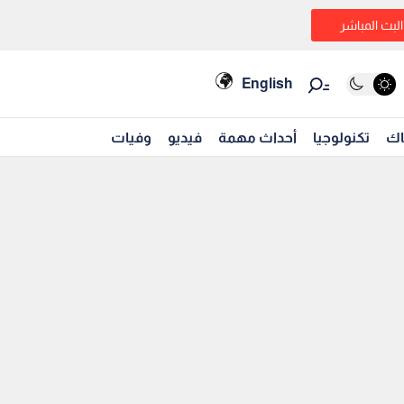
البث المباشر
English
اك
تكنولوجيا
أحداث مهمة
فيديو
وفيات