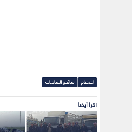
اعتصام
سائقو الشاحنات
اقرأ أيضاً