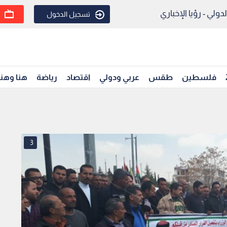
ولي - رؤيا الإخباري
تسجيل الدخول
فلسطين
طقس
عربي ودولي
اقتصاد
رياضة
هنا وهن
3