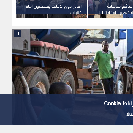
 سائقو شاحنات
أهالي ذوي الإعاقة يعتصمون أمام
مراسلة
"معبر جابر" احتجاجا
"النواب"
يتفادى
ورية تقيد حركة
الميت 
1
Cooki
ية