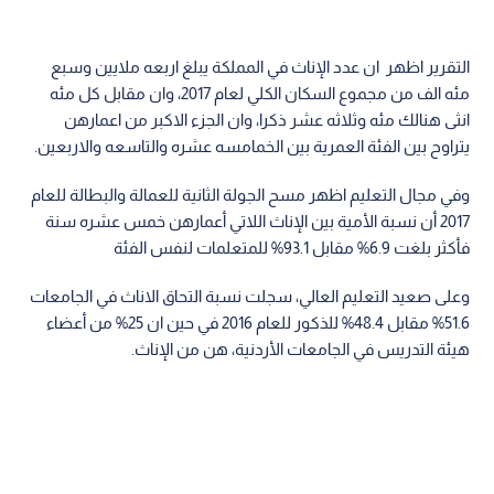
التقرير اظهر ان عدد الإناث في المملكة يبلغ اربعه ملايين وسبع
مئه الف من مجموع السكان الكلي لعام 2017، وان مقابل كل مئه
انثى هنالك مئه وثلاثه عشر ذكرا، وان الجزء الاكبر من اعمارهن
يتراوح بين الفئة العمرية بين الخمامسه عشره والتاسعه والاربعين.
وفي مجال التعليم اظهر مسح الجولة الثانية للعمالة والبطالة للعام
2017 أن نسبة الأمية بين الإناث اللاتي أعمارهن خمس عشره سنة
فأكثر بلغت 6.9% مقابل 93.1% للمتعلمات لنفس الفئة
وعلى صعيد التعليم العالي، سجلت نسبة التحاق الاناث في الجامعات
51.6% مقابل 48.4% للذكور للعام 2016 في حين ان 25% من أعضاء
هيئة التدريس في الجامعات الأردنية، هن من الإناث.