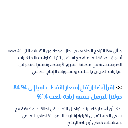
ويأتي هذا التراجع الـطفيف في ظل موجة من التقلبات الـتي تشهدها
أسواق الطاقة العالمية، مع استمرار تأثر الـتداولات بالـمتغيرات
الجيوسياسية في منطقة الشرق الأوسط، وتقييم الـمتداولين
لتوازنات الـعرض والـطلب ومستويات الـإنتاج الـعالمي.
اقرأ أيضا: ارتفاع أسعار النفط عالميا إلى 84.94
دولارا للبرميل بنسبة زيادة بلغت 1.4%
يذكر أن أسعار خام برنت تواصل التحرك في نطاقات متذبذبة مع
سعي الـمستثمرين لقراءة إشارات الـنمو الاقتصادي العالمي
وسياسات خفض أو زيادة الإنتاج.