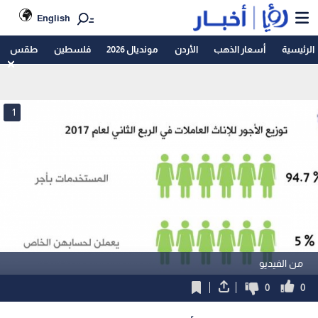
English
الرئيسية
أسعار الذهب
الأردن
مونديال 2026
فلسطين
طقس
1
من الفيديو
0
0