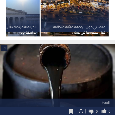
فايف بي مول... وجهة عائلية متكاملة
الخزانة الأمريكية تعلن رف
تعزز حضورها في عمان
مرتبطة بإيران
1
النفط
0
0