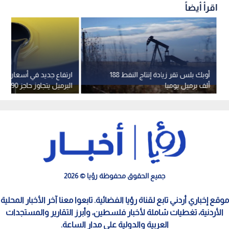
اقرأ أيضاً
أوبك بلس تقر زيادة إنتاج النفط 188
ارتفاع جديد في أسعار النفط
ألف برميل يوميا
البرميل يتجاوز حاجز 90 دولارا
جميع الحقوق محفوظة رؤيا © 2026
موقع إخباري أردني تابع لقناة رؤيا الفضائية. تابعوا معنا آخر الأخبار المحلية
الأردنية، تغطيات شاملة لأخبار فلسطين، وأبرز التقارير والمستجدات
العربية والدولية على مدار الساعة.