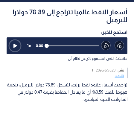
أسعار النفط عالميا تتراجع إلى 78.89 دولارا
للبرميل
استمع للخبر:
1
x
0:00
ملاحظة: النص المسموع ناتج عن نظام آلي
نشر :
8:29 2026/8/5
|
اقتصاد
تراجعت أسعار عقود نفط برنت، لتسجل 78.89 دولارا للبرميل، بنصبة
هبوط بلغت 0.59%، أي ما يعادل انخفاضا بقيمة 0.47 دولار في
التداولات الـحية المباشرة.