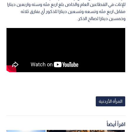
للإناث في القطاعين العام والخاص بلغ اربع مئه وسته واربعين دينارا
مقابل اربع مئه وتسعه وتسعين دينارا للذكور أي بفارق ثلاثه
وخمسين دينارا لصالح الذكر.
المرأة الأردنية
اقرأ أيضاً