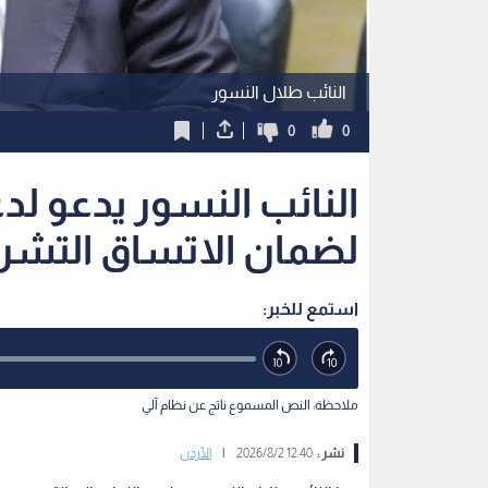
استمع للخبر:
ملاحظة: النص المسموع ناتج عن نظام آلي
نشر :
12:40 2026/8/2
|
الأردن
دعا النائب طلال النسور مجلس النواب إلى التصويت بال
المادة القانونية الـمتعلقة بإجراءات "إعلان التسوية"،
سابقا في الـمادة الرابعة.
وأوضح النسور، خلال مداخلته تحت قبة البرلمان، أن إع
يستقيم قانونا النص على "إعلام" رئيس الوزراء بصدوره، 
"تعميم" هذا الإعلان فور صدوره، وليس إبلاغه به.
وأضاف النائب أن هذا التعديل يأتي لضمان الاتساق 
داعيا زملاءه النواب إلى حسم الـمادة لكونها معالجة إج