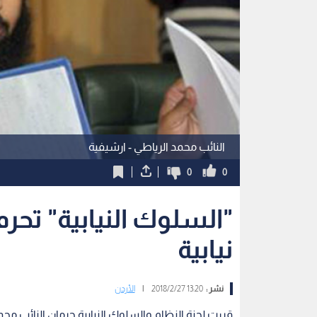
النائب محمد الرياطي - ارشيفية
0
0
نيابية
نشر :
13:20 2018/2/27
|
الأردن
قررت لجنة النظام والسلوك النيابية حرمان النائب