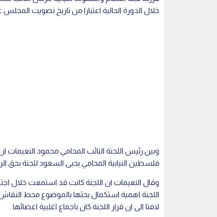
خلال الدورة الحالية اعتبارا من تاريخ تصويت المجلس عل
وبين رئيس اللجنة النائب المحامي محمود النعيمات ان
فلسطين النيابية المحامي يحيى السعود للجنة بحق الر
وقال النعيمات ان اللجنة كانت قد استمعت خلال اجت
اللجنة اهمية استكمال بحثها بالموضوع محط النقاش و
لافتا الى ان قرار اللجنة كان باجماع اغلبية اعضائها .
وكانت اللجنة صوتت في البداية على حرمان الرياطي من حضور 10 جلسات، قبل ان تتراجع وتصو