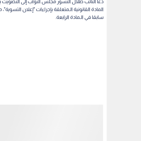
اقرأ أيضا: "العودات": تعديلات "المل
الاستثمار
تأتي مداخلة النائب طلال النسور في إطار الـمناقشات الن
وتعد مسائل "أحكام وإعلانات التسوية" للأراضي والـم
لغوية وتشريعية لضمان سلامة النشر والتعميم، ومنع 
وآليات ابلاغها أو تعميمها على الـجهات الـمعنية.