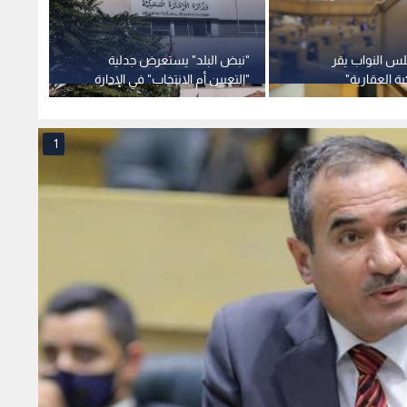
عم تعديل "إعلان التسوية"
يعي