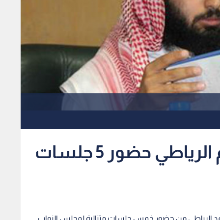
"السلوك النيابية" تحرم الرياطي حضور 5 جلسات
 محمد الرياطي من حضور خمس جلسات متتالية لمجلس النواب