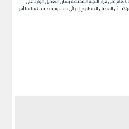
كية العقارية" خطوة جوهرية لتسهيل الخدمات ودعم
يابية الـمستمرة لمشروع قانون الـملكية العقارية لعام 2026.
لكيات في الـمملكة من الإجراءات الـحاسمة التي تتطلب دقة
أي لبس قانوني بين الـقرارات الصادرة عن الـسلطة التنفيذية