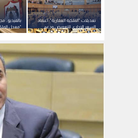
النائب طلال النسور
0
0
النائب النسور يدعو لد
لضمان الاتساق التشر