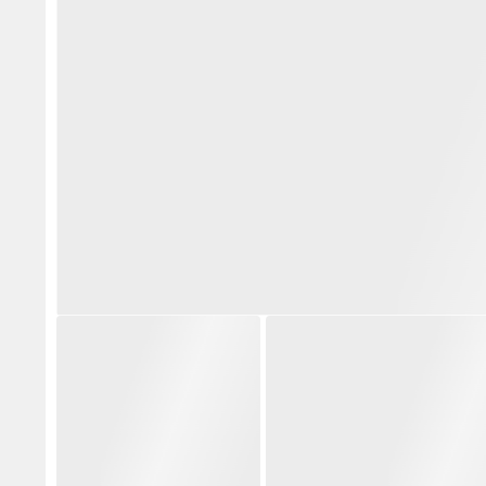
ن يطالب بأتمتة
النائب الديات يطالب بإنشاء وحدة
العمو
ضي" حماية للحقوق
مختصة لتنظيم القطاع العقاري
«سند»
ساد
وحماية المستثمرين
حكومي
1