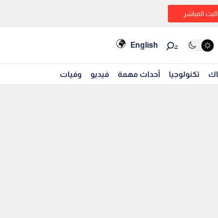
البث المباشر
English
اك
تكنولوجيا
أحداث مهمة
فيديو
وفيات