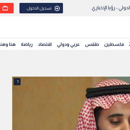
ولي - رؤيا الإخباري
تسجيل الدخول
فلسطين
طقس
عربي ودولي
اقتصاد
رياضة
هنا وهن
1