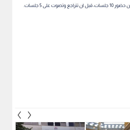
جلس النواب يقر
"نبض البلد" يستعرض جدلية
العودا
ة العقارية"
"التعيين أم الانتخاب" في الإدارة
العقار
المحلية.. ودراسة لـ "راصد" تكشف
لضوابط
آراء الأردنيين لعام 2026-فيديو
1