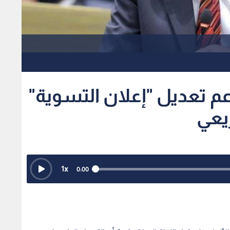
1
x
0:00
أنعام على قرار اللجنة الـمختصة بشأن التعديل الوارد على
 مؤكدا أن التعديل الـمطروح إجرائي بحت ويرتبط منطقيا بما أقر
لان التسوية يصدر بالأصل عن مجلس الوزراء، وبالتالي لا
بل إن الغاية من التعديل الجديد هي التزام رئيس الوزراء بـ
التشريعي مع النصوص التي أقرها الـمجلس في مواد سابقة،
رائية واضحة تعزز دقة الصياغة القانونية.