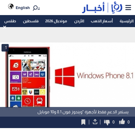
English
الرئيسية
أسعار الذهب
الأردن
مونديال 2026
فلسطين
طقس
1
يستمر الدعم فقط لأجهزة "ويندوز فون 8.1 و10 موبايل
0
0