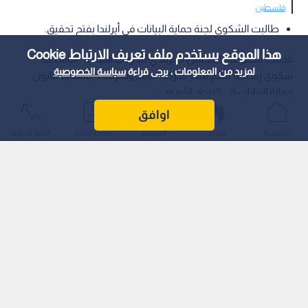
فلسطين
طالبت الشكوى لجنة حماية البيانات في أيرلندا بفتح تحقيق.
هذا الموقع يستخدم ملف تعريف الارتباط Cookie
قدمت مجموعة "المجلس الأيرلندي للحريات المدنية" الناشطة
لمزيد من المعلومات ، يرجى قراءة
سياسة الخصوصية
شكوى رسمية تتهم فيها شركة "مايكروسوفت" بانتهاك قانون
حماية البيانات في الاتحاد الأوروبي.
اوافق
الرئيسية
عواجل
المباشر
أحدث الأخبار
الأكثر شيوعًا
وذكرت وكالة "بلومبيرغ" للأنباء أن الشكوى استندت إلى مزاعم من