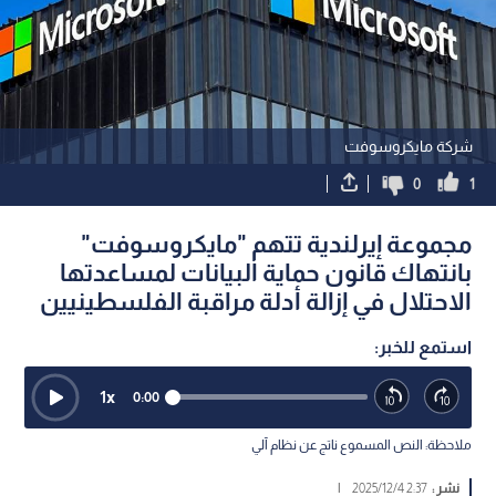
شركة مايكروسوفت
0
1
مجموعة إيرلندية تتهم "مايكروسوفت"
بانتهاك قانون حماية البيانات لمساعدتها
الاحتلال في إزالة أدلة مراقبة الفلسطينيين
استمع للخبر:
1
x
0:00
ملاحظة: النص المسموع ناتج عن نظام آلي
نشر :
2:37 2025/12/4
|