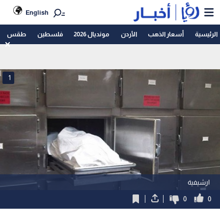
English
الرئيسية
أسعار الذهب
الأردن
مونديال 2026
فلسطين
طقس
1
ارشيفية
0
0