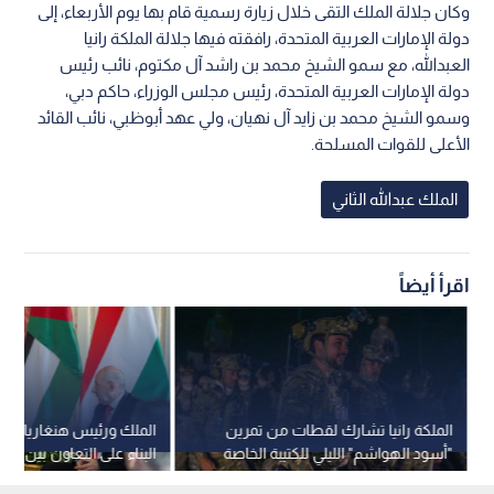
وكان جلالة الملك التقى خلال زيارة رسمية قام بها يوم الأربعاء، إلى
دولة الإمارات العربية المتحدة، رافقته فيها جلالة الملكة رانيا
العبدالله، مع سمو الشيخ محمد بن راشد آل مكتوم، نائب رئيس
دولة الإمارات العربية المتحدة، رئيس مجلس الوزراء، حاكم دبي،
وسمو الشيخ محمد بن زايد آل نهيان، ولي عهد أبوظبي، نائب القائد
الأعلى للقوات المسلحة.
الملك عبدالله الثاني
اقرأ أيضاً
الملكة رانيا تشارك لقطات من تمرين
الملك ورئيس هنغاريا يؤك
"أسود الهواشم" الليلي للكتيبة الخاصة
البناء على التعاون بين الب
101
مختلف المجالات - فيديو