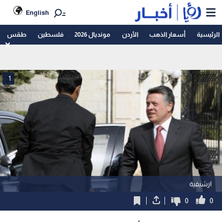
English
الرئيسية
أسعار الذهب
الأردن
مونديال 2026
فلسطين
طقس
1
ارشيفية
0
0