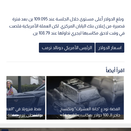
وبلغ الدولار أعلى مستوى خلال الجلسة عند 109.095 ين بعد فترة
قصيرة من إعلان بنك اليابان المركزي. لكن العملة الأمريكية قلصت
في وقت لاحق مكاسبها ليجري تداولها عند 108.79 ين.
اسعار الدولار
الرئيس الأمريكي دونالد ترمب
اقرأ أيضاً
الفضة تودع "خانة العشرات" وتكتسح
نفط فنزويلا في "العهدة ال
حاجز الـ 100 دولار بمكاسب "تاريخية"
واشنطن تبرم صفقة مع 
لامست الـ 111
لتحرير الشحنات المحظورة