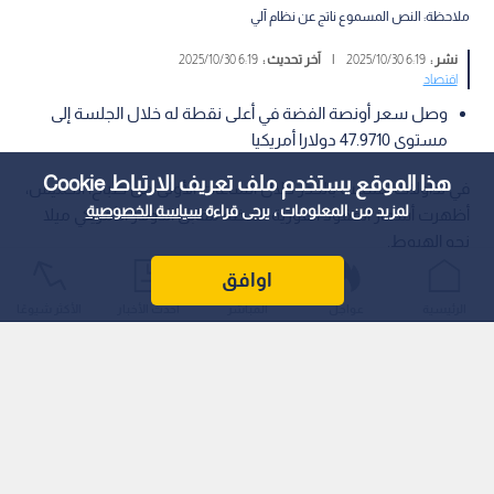
ملاحظة: النص المسموع ناتج عن نظام آلي
نشر :
6:19 2025/10/30
|
آخر تحديث :
6:19 2025/10/30
اقتصاد
وصل سعر أونصة الفضة في أعلى نقطة له خلال الجلسة إلى
مستوى 47.9710 دولارا أمريكيا
هذا الموقع يستخدم ملف تعريف الارتباط Cookie
في تداولات اتسمت بالحذر خلال الساعات الأولى من صباح، الخميس،
لمزيد من المعلومات ، يرجى قراءة
سياسة الخصوصية
أظهرت أسعار العقود الفورية للفضة مقابل الدولار الأمريكي ميلا
نحو الهبوط.
اوافق
الرئيسية
عواجل
المباشر
أحدث الأخبار
الأكثر شيوعًا