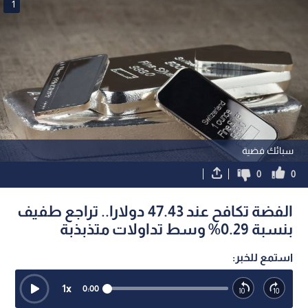
1
سبائك فضية
0
0
الفضة تكافح عند 47.43 دولارا.. تراجع طفيف
بنسبة 0.29% وسط تداولات متذبذبة
استمع للخبر:
1
x
0:00