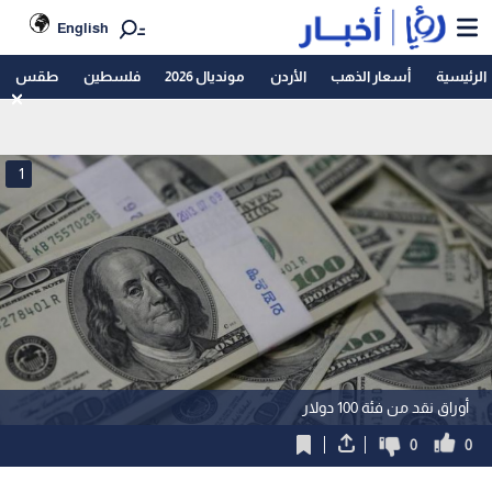
English
الرئيسية
أسعار الذهب
الأردن
مونديال 2026
فلسطين
طقس
1
أوراق نقد من فئة 100 دولار
0
0