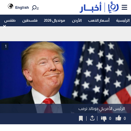
English
الرئيسية
أسعار الذهب
الأردن
مونديال 2026
فلسطين
طقس
1
الرئيس الأمريكي دونالد ترمب
0
0