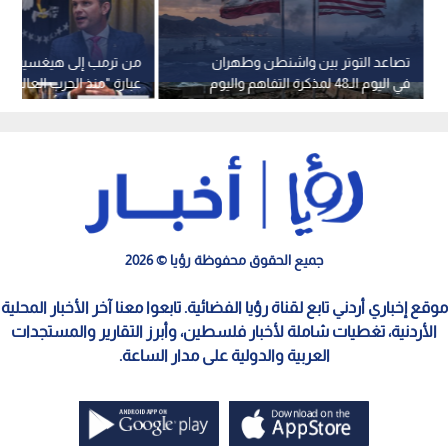
تصاعد التوتر بين واشنطن وطهران
من ترمب إلى هيغسيث.. 
في اليوم الـ48 لمذكرة التفاهم واليوم
عبارة "منذ الحرب العالمية ال
الـ157 للحرب
تلميحا نوويا بشأن إيران؟
جميع الحقوق محفوظة رؤيا © 2026
موقع إخباري أردني تابع لقناة رؤيا الفضائية. تابعوا معنا آخر الأخبار المحلية
الأردنية، تغطيات شاملة لأخبار فلسطين، وأبرز التقارير والمستجدات
العربية والدولية على مدار الساعة.