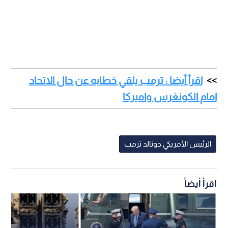
اقرأ أيضا : ترمب يلقي خطابه عن حال الاتحاد
امام الكونغرس واميركا
الرئيس الأمريكي دونالد ترمب
اقرأ أيضاً