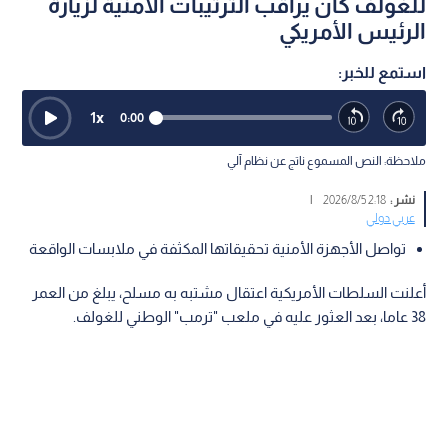
للغولف كان يراقب الترتيبات الأمنية لزيارة
الرئيس الأمريكي
استمع للخبر:
1
x
0:00
ملاحظة: النص المسموع ناتج عن نظام آلي
نشر :
2:18 2026/8/5
|
عربي دولي
تواصل الأجهزة الأمنية تحقيقاتها المكثفة في ملابسات الواقعة
أعلنت السلطات الأمريكية اعتقال مشتبه به مسلح، يبلغ من العمر
38 عاما، بعد العثور عليه في ملعب "ترمب" الوطني للغولف.