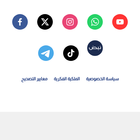
سياسة الخصوصية
الملكية الفكرية
معايير التصحيح
وكس نيوز: اعتقال مسلح في ملعب ترمب للغولف كان يراقب...