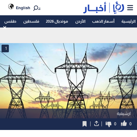
English
الرئيسية
أسعار الذهب
الأردن
مونديال 2026
فلسطين
طقس
1
ارشيفية
0
0