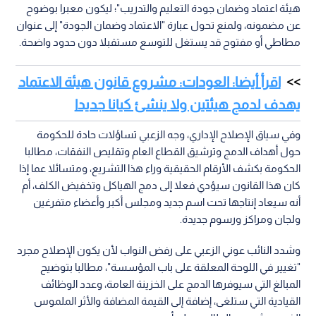
هيئة اعتماد وضمان جودة التعليم والتدريب"؛ ليكون معبرا بوضوح
عن مضمونه، ولمنع تحول عبارة "الاعتماد وضمان الجودة" إلى عنوان
مطاطي أو مفتوح قد يستغل للتوسع مستقبلا دون حدود واضحة.
اقرأ أيضا: العودات: مشروع قانون هيئة الاعتماد
يهدف لدمج هيئتين ولا ينشئ كيانا جديدا
وفي سياق الإصلاح الإداري، وجه الزعبي تساؤلات حادة للحكومة
حول أهداف الدمج وترشيق القطاع العام وتقليص النفقات، مطالبا
الحكومة بكشف الأرقام الحقيقية وراء هذا التشريع، ومتسائلا عما إذا
كان هذا القانون سيؤدي فعلا إلى دمج الهياكل وتخفيض الكلف، أم
أنه سيعاد إنتاجها تحت اسم جديد ومجلس أكبر وأعضاء متفرغين
ولجان ومراكز ورسوم جديدة.
وشدد النائب عوني الزعبي على رفض النواب لأن يكون الإصلاح مجرد
"تغيير في اللوحة المعلقة على باب المؤسسة"، مطالبا بتوضيح
المبالغ التي سيوفرها الدمج على الخزينة العامة، وعدد الوظائف
القيادية التي ستلغى، إضافة إلى القيمة المضافة والأثر الملموس