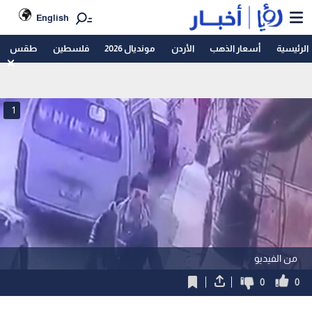
English
الرئيسية
أسعار الذهب
الأردن
مونديال 2026
فلسطين
طقس
1
من الفيديو
0
0