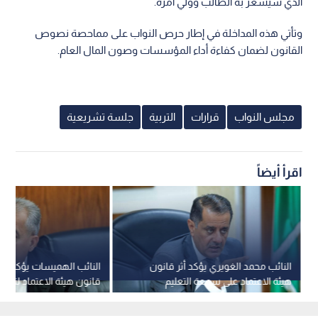
الذي سيشعر به الطالب وولي أمره.
وتأتي هذه المداخلة في إطار حرص النواب على مماحصة نصوص
القانون لضمان كفاءة أداء المؤسسات وصون المال العام.
مجلس النواب
قرارات
التربية
جلسة تشريعية
اقرأ أيضاً
النائب محمد الغويري يؤكد أثر قانون
النائب الهميسات يؤكد أ
هيئة الاعتماد على سمعة التعليم
قانون هيئة الاعتماد لتطوير
الأردني
والتدريب