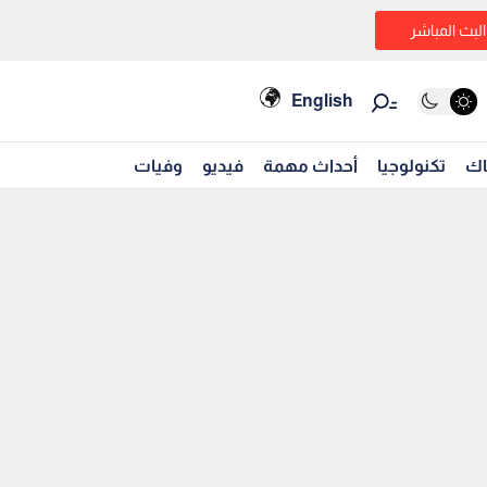
البث المباشر
English
اك
تكنولوجيا
أحداث مهمة
فيديو
وفيات