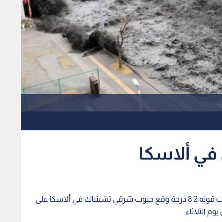
في ألاسكا
أعلنت هيئة المسح الجيولوجي الأمريكية أن زلزالا بلغت قوته 8.2 درجة وقع جنوب شرقي تشينياك في ألاسكا على