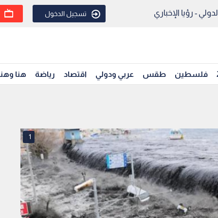
ولي - رؤيا الإخباري
تسجيل الدخول
فلسطين
طقس
عربي ودولي
اقتصاد
رياضة
هنا وهن
1