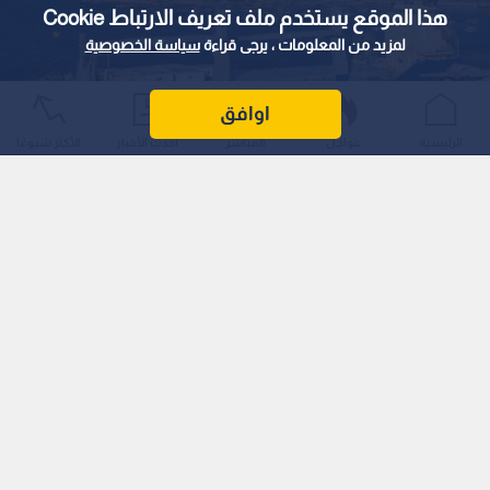
هذا الموقع يستخدم ملف تعريف الارتباط Cookie
لمزيد من المعلومات ، يرجى قراءة
سياسة الخصوصية
اوافق
العقبة
الرئيسية
عواجل
المباشر
أحدث الأخبار
الأكثر شيوعًا
0
0
الأردن يحقق المرتبة الثالثة عربيا و21 عالميا
في مؤشر زمن دوران السفن بالموانئ
استمع للخبر:
1
x
0:00
ملاحظة: النص المسموع ناتج عن نظام آلي
نشر :
منذ ساعة
|
الأردن
ورقة سياسات توثق تقليص زمن مكث السفن بميناء العقبة إلى