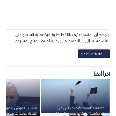
وأوضح أن المتهم اعترف بالتخطيط وتنفيذ عملية السطو على
البنك، مشيرا إلى أن التحقيق مازال جاريا لضبط المبلغ المسروق.
سرقة بنك الاتحاد
اقرأ أيضاً
الجامعة الألمانية الأردنية تعلن عن
النائب العموش يدعو لإقرا
منح دراسية لـ "بكالوريوس الترجمة"
كفاءة موحد لخريجي الجام