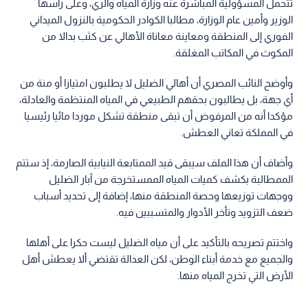
تتحمل المسؤولية المباشرة عنه وزارة المياه والري، وعلى رأسها
الوزير وأمين عام الوزارة، مطالبا الكوادر الحكومية بالنزول الميداني
الفوري إلى المنطقة ومعاينة معاناة الأهالي عن كثب بدالا من
المكوث في المكاتب المغلقة.
وأوضح النائب المصري أن أهالي الضليل لا يطلبون امتيازا أو منة من
أي جهة، بل يطالبون بحقهم الطبيعي في المياه المنتظمة والعادلة،
مؤكدا أنه من المرفوض أن تبقى منطقة تشكل موردا مائيا رئيسيا
في المملكة تعاني العطش.
وأضاف أن هذا الملف سيبقى قيد الممتابعة النيابية الصارمة، إذ ستتم
الممطالبة بكشف كميات المياه الممستخرجة من آبار الضليل
ووجهات توزيعها وحصة المنطقة منها، إضافة إلى تحديد أسباب
ضعف التزويد وتأخر الأدوار والمتسببين فيه.
واختتم تصريحه بالتأكيد على أن مياه الضليل ليست حكرا على أهلها
والجميع مع خدمة أبناء الوطن، لكن العدالة تقتضي ألا يعطش أهل
الأرض التي تخرج المياه منها.