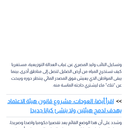
وتساءل النائب وليد المصري عن غياب العدالة التوزيعية، مستغربا
كيف تستخرج المياه من أرض الضليل لتصل إلى مناطق أخرى، بينما
يبقى المواطن الذي يعيش فوق المصدر المائي ينتظر دوره ويبحث
عن "تنك" ماء ليشتري حاجته الماسة منه.
اقرأ أيضا: العودات: مشروع قانون هيئة الاعتماد
يهدف لدمج هيئتين ولا ينشئ كيانا جديدا
وشدد على أن هذا الوضع القائم يعد تقصيرا حكوميا واضحا وصريحا،