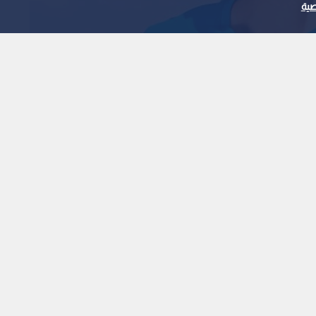
ية
أعراض ضربة الشمس
أولية
1
x
0:00