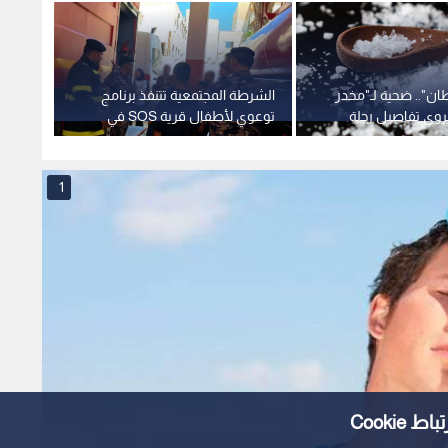
ان".. ضحية لـ"مخدر
الشرطة المجتمعية تتنفذ برنامج
في الأ
روي تفاصيل رحلة
توعوي لأطفال قرية SOS في
الكريس
إربد
وتهريب
1
Cooki