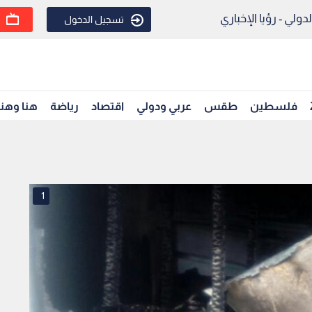
ولي - رؤيا الإخباري
تسجيل الدخول
فلسطين
طقس
عربي ودولي
اقتصاد
رياضة
هنا وهن
1