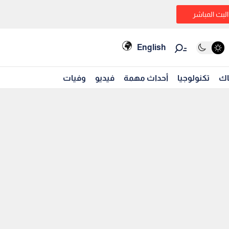
البث المباشر
English
اك
تكنولوجيا
أحداث مهمة
فيديو
وفيات