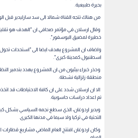
بحيرة طبيعية.
من هناك تتجه القناة شمالا الى سد سازليدير قبل ا
وقال ارسلان في مؤتمر صحافي ان "الهدف هو تقليل
خطيرة لمضيق البوسفور".
واضاف ان المشروع يهدف ايضا الى "استحداث تحول مد
اسطنبول كمدينة كبرى".
وحذر خبراء بيئيون من ان المشروع يهدد بتدمير النظ
منطقة زلزالية نشطة.
الا ان ارسلان شدد على ان كافة الاحتياطات قد اتخذت
تم اعداد دراسات حاسوبية.
ويدير اردوغان، الذي سطع نجمه السياسي بشكل كبير
التحتية في تركيا ولا سيما في مدنها الكبرى.
وكان اردوغان افتتح العام الماضي مشاريع قطارات الا
المياه.