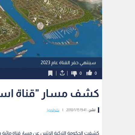
سينتهي حفر القناة عام 2023
0
0
كشف مسار "قناة اسطنبول" 
نشر :
19:41 2018/1/15
|
تكنولوجيا