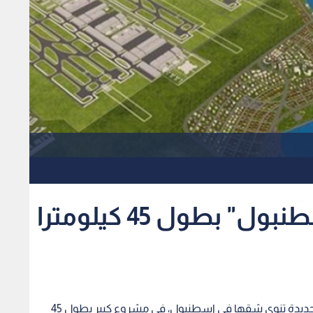
بطول 45 كيلومترا
كشفت الحكومة التركية الاثنين عن مسار قناة مائية جديدة تنوي شقها في اسطنبول، في مشروع كبير بطول 45