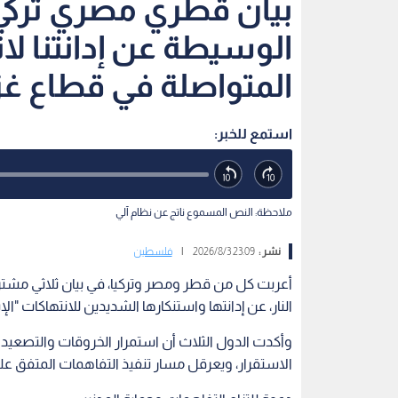
بيان قطري مصري تركي:
الوسيطة عن إدانتنا لا
المتواصلة في قطاع غز
استمع للخبر:
ملاحظة: النص المسموع ناتج عن نظام آلي
نشر :
23:09 2026/8/3
|
فلسطين
أعربت كل من قطر ومصر وتركيا، في بيان ثلاثي مش
النار، عن إدانتها واستنكارها الشديدين للانتهاكات "ال
وأكدت الدول الثلاث أن استمرار الخروقات والتصعيد 
الاستقرار، ويعرقل مسار تنفيذ التفاهمات المتفق عليه