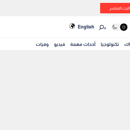
البث المباشر
English
اك
تكنولوجيا
أحداث مهمة
فيديو
وفيات