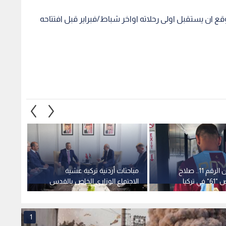
ع ان يستقبل اولى رحلاته اواخر شباط/فبراير قبل افتتاحه
سر التخلي عن الرقم 11.. صلاح
مباحثات أردنية تركية عشية
طرابزو
 تركيا
الاجتماع الوزاري الخاص بالقدس
التعاق
صلاح
1