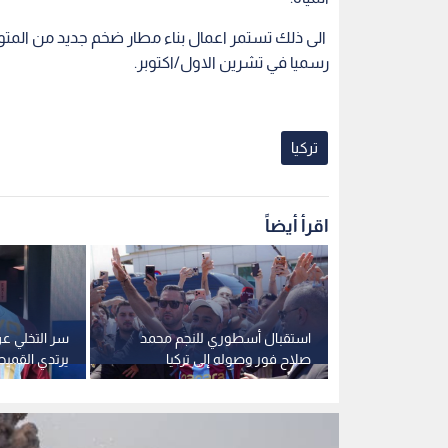
الى ذلك تستمر اعمال بناء مطار ضخم جديد من المتوق
رسميا في تشرين الاول/اكتوبر.
تركيا
اقرأ أيضاً
" تتجه لنقل
استقبال أسطوري للنجم محمد
كيا.. وقطر
صلاح فور وصوله إلى تركيا
يرتدي القميص "61" في
ادتها