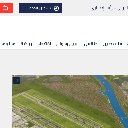
ولي - رؤيا الإخباري
تسجيل الدخول
فلسطين
طقس
عربي ودولي
اقتصاد
رياضة
هنا وهن
1