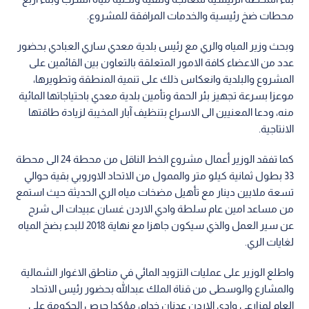
محطات ضخ رئيسية والخدمات المرافقة للمشروع.
وبحث وزير المياه والري مع رئيس بلدية معدي ساري العبادي بحضور
عدد من الاعضاء كافة الامور المتعلقة بالتعاون بين القائمين على
المشروع والبلدية وانعكاس ذلك على تنمية المنطقة وتطويرها،
موعزا بسرعة تجهيز بئر الحمة وتأمين بلدية معدي باحتياجاتها المائية
منه، ودعا المعنيين الى الاسراع بتنظيف آبار المخيبة لزيادة طاقتها
الانتاجية.
كما تفقد الوزير أعمال مشروع الخط الناقل من محطة 24 الى محطة
33 بطول ثمانية كيلو متر والممول من الاتحاد الاوروبي بقية حوالي
تسعة ملايين دينار مع تأهيل مضخات مياه الري الحديثة حيث استمع
من مساعد امين عام سلطة وادي الاردن غسان عبيدات الى شرح
عن سير العمل والذي سيكون جاهزا مع نهاية 2018 للبدء بضخ المياه
لغايات الري.
واطلع الوزير على عمليات التزويد المائي في مناطق الاغوار الشمالية
والمشارع والوسطى من قناة الملك عبدالله بحضور رئيس الاتحاد
العام لمزارعي وادي الاردن عدنان خدام، مؤكدا حرص الحكومة على