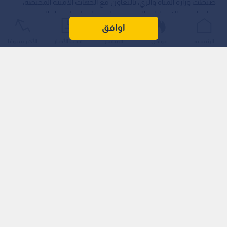
ضبطت وزارة المياه والري، بالتعاون مع الجهات الأمنية المختصة،
سلسلة من الاعتداءات الجسيمة على خطوط نقل مياه الشرب في
مناطق مختلفة من المملكة.
اوافق
الرئيسية
عواجل
المباشر
أحدث الأخبار
الأكثر شيوعًا
وأوضحت الوزارة في بيان صدر اليوم السبت، أن الحملة شملت
مناطق "الطنيب" و"اللبن" في العاصمة عمان، حيث تم كشف سحب
غير قانوني للمياه عبر خطوط بأقطار (2 و3 إنش) متفرعة من خط
رئيسي بقطر 600 ملم، لتزويد مزارع لمسافات طويلة.