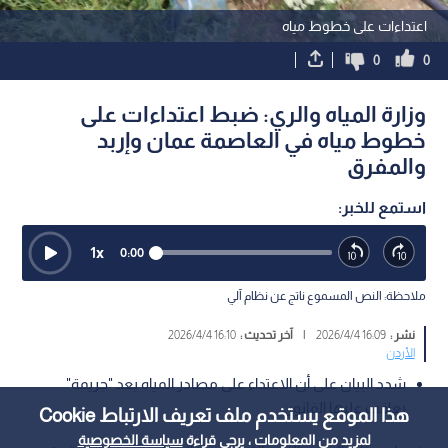
اعتداءات على خطوط مياه
0
0
وزارة المياه والري: ضبط اعتداءات على
خطوط مياه في العاصمة عمان وإربد
والمفرق
استمع للخبر:
1
x
0:00
ملاحظة: النص المسموع ناتج عن نظام آلي
نشر :
16:09 2026/4/4
|
آخر تحديث :
16:10 2026/4/4
الأردن
شدد البيان على أن الاعتداء على مصادر المياه يعد "جريمة"
يعاقب عليها القانون
هذا الموقع يستخدم ملف تعريف الارتباط Cookie
لمزيد من المعلومات ، يرجى قراءة
سياسة الخصوصية