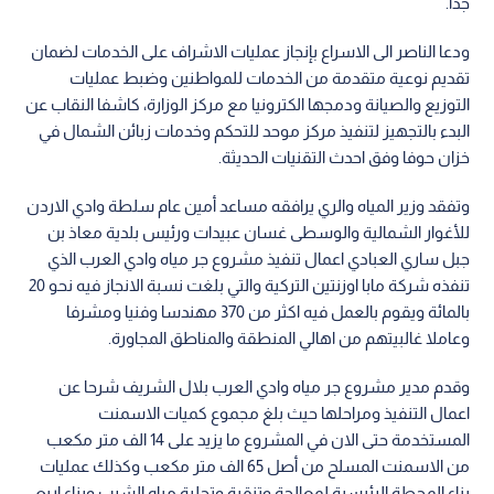
جدا.
ودعا الناصر الى الاسراع بإنجاز عمليات الاشراف على الخدمات لضمان
تقديم نوعية متقدمة من الخدمات للمواطنين وضبط عمليات
التوزيع والصيانة ودمجها الكترونيا مع مركز الوزارة، كاشفا النقاب عن
البدء بالتجهيز لتنفيذ مركز موحد للتحكم وخدمات زبائن الشمال في
خزان حوفا وفق احدث التقنيات الحديثة.
وتفقد وزير المياه والري يرافقه مساعد أمين عام سلطة وادي الاردن
للأغوار الشمالية والوسطى غسان عبيدات ورئيس بلدية معاذ بن
جبل ساري العبادي اعمال تنفيذ مشروع جر مياه وادي العرب الذي
تنفذه شركة مابا اوزنتين التركية والتي بلغت نسبة الانجاز فيه نحو 20
بالمائة ويقوم بالعمل فيه اكثر من 370 مهندسا وفنيا ومشرفا
وعاملا غالبيتهم من اهالي المنطقة والمناطق المجاورة.
وقدم مدير مشروع جر مياه وادي العرب بلال الشريف شرحا عن
اعمال التنفيذ ومراحلها حيث بلغ مجموع كميات الاسمنت
المستخدمة حتى الان في المشروع ما يزيد على 14 الف متر مكعب
من الاسمنت المسلح من أصل 65 الف متر مكعب وكذلك عمليات
بناء المحطة الرئيسية لمعالجة وتنقية وتحلية مياه الشرب وبناء اربع