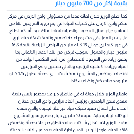
بقيمة اكثر من 700 مليون دينار
كما اطلع الوزير خلال لقائه عددا من مسؤولي وادي الاردن في مركز
تحكم وادي الاردن على كميات المياه التي يتم تزويد المزارعين بها من
القناة واجراء اعمال التنظيف والصيانة لقناة الملك عبدالله، كما اطلع
على سير العمل في مشروع اعادة تصميم وتنفيذ شبكة مياه الري
في غور كبد لري حوالي 18 كيلو متر من الاراضي الزراعية بقيمة 16,8
مليون دينار والممول بموجب قرض من بنك الاعمار الالماني بما
يحقق زيادة في المردود الاقتصادي من المتر المكعب الواحد من
المياه وزيادة الانتاجية الزراعية وبالتالي تحسين واقع المزارعين
اقتصاديا ويتضمن المشروع تنفيذ شبكات ري حديثة بطول 175 كيلو
متر ومحطات ضخ ونظام سكادا.
واطلع الوزير خلال جولة له في مناطق دير علا بحضور رئيس بلدية
معدي فندي الياصجين ورئيس اتحاد مزارعي وادي الاردن عدنان
الخدام على اعمال تنفيذ شبكة مياه دير علا الجديدة والذي تنفذه
الوكالة اليابانية جايكا بقيمة 10 ملايين دينار بحضور مدير المشروع
مفيد اللوزي لاستبدال شبكات مياه مناطق دير علا بحديثة وتخفيض
فاقد المياه، واوعز الوزير بتامين ادارة المياه بعدد من الاليات الحديثة