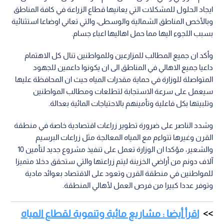
ايجاد الحلول للمشكلات التي يعانيها قطاع الزراعة في كافة المناطق
وبالأخص المناطق الشمالية والوسطى، والتي تعاني اوضاعا استثنائية
بسبب اللجوء اليها مما حمل اهاليها اعباء جسام.
وأكد ان جميع المطالب للمزارعين وللمواطنين تنال كل الاهتمام
داعيا جميع الاهالي في المناطق الى ان يكونوا داعمين للجهود
المتواصلة للوزارة في حماية مقدرات المياه حيث ان المحافظة عليها
سيعمل على سرعة الاستجابة لتطلعات ومطالب المواطنين
وتلبيتها بكل فاعلية وتأمينهم بالاحتياجات المائية بعدالة.
وشدد الناصر على ضرورة تطوير زراعات اقتصادية خاصة في منطقة
القرن وغيرها تتواءم مع المياه المعالجة مثل زراعات البرسيم
والشعير، مؤكدا ان الوزارة تعمل على تنفيذ مشروع جديد لتأمين 10
آلاف دونم من أراضي الخزينة ليتم زراعتها والتي ستحقق دخلا متميزا
للمواطنين في منطقة القرن وتعود على الاقتصاد بعوائد مادية
وتوفر عددا كبيرا من فرص العمل لأهالي المنطقة.
اقرأ أيضا : مشاريع مائية وتنموية لقطاع المياه