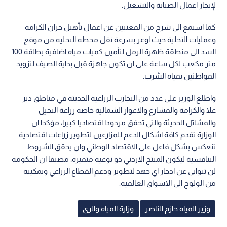
لإنجاز اعمال الصيانة والتشغيل.
كما استمع الى شرح من المعنيين عن اعمال تأهيل خزان الكرامة
وعمليات التحلية حيث اوعز بسرعة نقل محطة التحلية من موقع
السد الى منطقة ظهرة الرمل لتأمين كميات مياه اضافية بطاقة 100
متر مكعب لكل ساعة على ان تكون جاهزة قبل بداية الصيف لتزويد
المواطنين بمياه الشرب.
واطلع الوزير على عدد من التجارب الزراعية الحديثة في مناطق دير
علا والكرامة والمشارع والاغوار الشمالية خاصة زراعة النخيل
والمشاتل الحديثة والتي تحقق مردودا اقتصاديا كبيرا، مؤكدا ان
الوزارة تقدم كافة اشكال الدعم للمزارعين لتطوير زراعات اقتصادية
تنعكس بشكل فاعل على الاقتصاد الوطني وان يحقق الشروط
التنافسية ليكون المنتج الاردني ذو نوعية متميزة، مضيفا ان الحكومة
لن تتوانى عن ادخار اي جهد لتطوير ودعم القطاع الزراعي وتمكينه
من الولوج الى الاسواق العالمية.
وزير المياه حازم الناصر
وزارة المياه والري