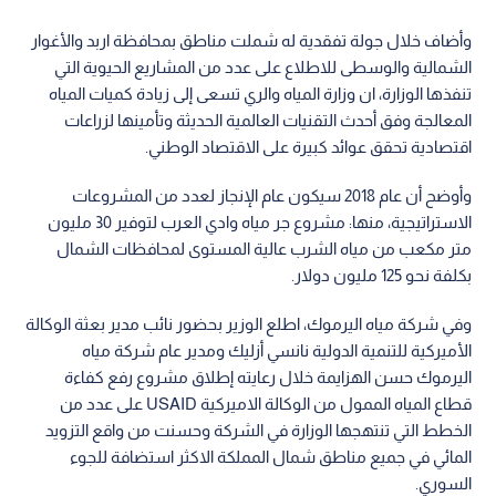
وأضاف خلال جولة تفقدية له شملت مناطق بمحافظة اربد والأغوار
الشمالية والوسطى للاطلاع على عدد من المشاريع الحيوية التي
تنفذها الوزارة، ان وزارة المياه والري تسعى إلى زيادة كميات المياه
المعالجة وفق أحدث التقنيات العالمية الحديثة وتأمينها لزراعات
اقتصادية تحقق عوائد كبيرة على الاقتصاد الوطني.
وأوضح أن عام 2018 سيكون عام الإنجاز لعدد من المشروعات
الاستراتيجية، منها: مشروع جر مياه وادي العرب لتوفير 30 مليون
متر مكعب من مياه الشرب عالية المستوى لمحافظات الشمال
بكلفة نحو 125 مليون دولار.
وفي شركة مياه اليرموك، اطلع الوزير بحضور نائب مدير بعثة الوكالة
الأميركية للتنمية الدولية نانسي أزليك ومدير عام شركة مياه
اليرموك حسن الهزايمة خلال رعايته إطلاق مشروع رفع كفاءة
قطاع المياه الممول من الوكالة الاميركية USAID على عدد من
الخطط التي تنتهجها الوزارة في الشركة وحسنت من واقع التزويد
المائي في جميع مناطق شمال المملكة الاكثر استضافة للجوء
السوري.