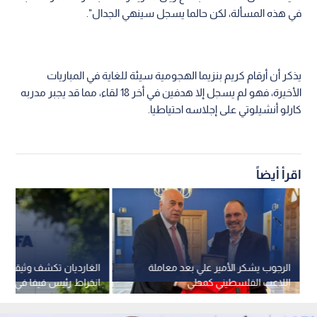
في هذه المسألة، لكن حالما يسجل سينهي الجدال".
يذكر أن أرقام كريم بنزيما الهجومية سيئة للغاية في المباريات
الأخيرة، فهو لم يسجل إلا هدفين في أخر 18 لقاء، مما قد يجبر مدربه
كارلو أنشيلوتي على إجلاسه احتياطيا.
اقرأ أيضاً
الرجوب يشكر الأمير علي بعد معاملة
الغارديان تكشف وثيقة سر
اللاعب الفلسطيني كمحلي
انخراط رئيس فيفا في مش
السوبر الأوروبي