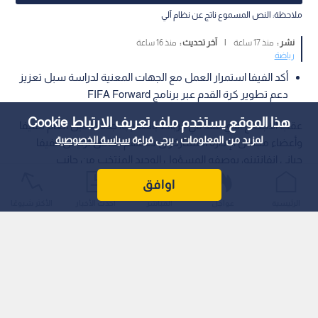
ملاحظة: النص المسموع ناتج عن نظام آلي
نشر :
منذ 17 ساعة
|
آخر تحديث :
منذ 16 ساعة
رياضة
أكد الفيفا استمرار العمل مع الجهات المعنية لدراسة سبل تعزيز
دعم تطوير كرة القدم عبر برنامج FIFA Forward
هذا الموقع يستخدم ملف تعريف الارتباط Cookie
عقب الاجتماع الذي عقد في الرباط بالمغرب، جدد الأمين العام للفيفا
لمزيد من المعلومات ، يرجى قراءة
سياسة الخصوصية
وأعضاء مجلس الإدارة المشاركون دعمهم الكامل لرئيس الفيفا
جياني إنفانتينو، بوصفه المسؤول الوحيد المنتخب من جانب
الاتحادات الوطنية الأعضاء البالغ عددها 211 اتحادا.
اوافق
الرئيسية
عواجل
المباشر
أحدث الأخبار
الأكثر شيوعًا