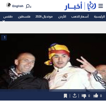
English
الرئيسية
أسعار الذهب
الأردن
مونديال 2026
فلسطين
طقس
1
0
0