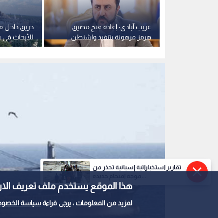
يقات فيدرالية
غريب آبادي: إعادة فتح مضيق
حريق داخل م
كان ترمب
هرمز مرهونة بتنفيذ واشنطن
للأبحاث في ر
لتعهداتها
الطوارئ تحاص
تقارير استخباراتية إسبانية تحذر من
موجة اقتحام جديدة...
هذا الموقع يستخدم ملف تعريف الارتباط e
لمزيد من المعلومات ، يرجى قراءة
سياسة الخصوص