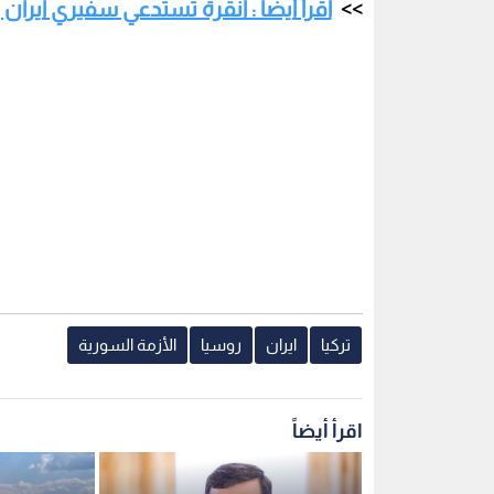
اقرأ أيضا : انقرة تستدعي سفيري ايرا
تركيا
ايران
روسيا
الأزمة السورية
اقرأ أيضاً