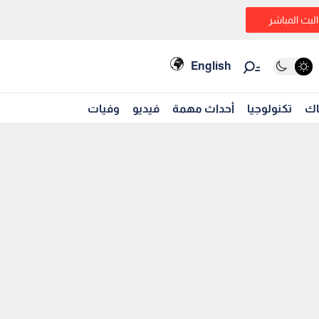
البث المباشر
English
اك
تكنولوجيا
أحداث مهمة
فيديو
وفيات