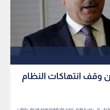
ان وقف انتهاكات النظام
عاء إن على روسيا وإيران تنفيذ واجباتهما ومنع هجمات قوات