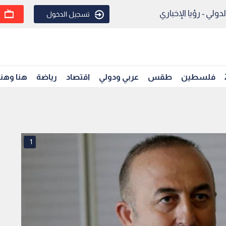
ولي - رؤيا الإخباري
تسجيل الدخول
فلسطين
طقس
عربي ودولي
اقتصاد
رياضة
هنا وهن
1