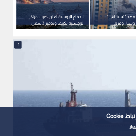
عهد "تسينياش"
الدفاع الروسية تعلن ضرب مراكز
توجه 
وسيا.. وفرق
لوجستية بكييف وتدمير 3 سفن
الروسي
ر النيران
أسلحة قبالة أوديسا
الأمري
1
Cooki
ية