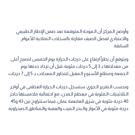
وأوضح الـمركز أن الـموجة الـمتوقعة تعد ضمن الإطار الـطبيعي
والاعتيادي لفصل الصيف مقارنة بالسجلات الـمناخية للأعوام
السابقة.
ويتوقع أن يطرأ ارتفاع على درجات الـحرارة يوم الخميس لتصبح أعلى
من معدلاتها بـ 3 إلى 5 درجات مئوية، قبل أن تزداد حدتها يوم
الـجمعة ومطلع الأسبوع الـمقبل لتتجاوز الـمعدلات بـ 5 إلى 7 درجات.
وبحسب الـتقرير الـجوي، ستسجل درجات الـحرارة العظمى في أواخر
الـثلاثينيات الـمئوية في معظم الـمدن، مع احتمالية ملامستها حاجز
40 درجة مئوية في شرق العاصمة عمان، فيما ستتراوح بين 43 و45
درجة مئوية في الأغوار والـبحر الـميت والعقبة والـمناطق الـصحراوية.