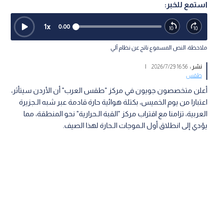
استمع للخبر:
1
x
0:00
ملاحظة: النص المسموع ناتج عن نظام آلي
نشر :
16:56 2026/7/29
|
طقس
أعلن متخصصون جويون في مركز "طقس العرب" أن الأردن سيتأثر،
اعتبارا من يوم الخميس، بكتلة هوائية حارة قادمة عبر شبه الـجزيرة
العربية، تزامنا مع اقتراب مركز "القبة الـحرارية" نحو المنطقة، مما
يؤدي إلى انطلاق أول الـموجات الـحارة لهذا الصيف.