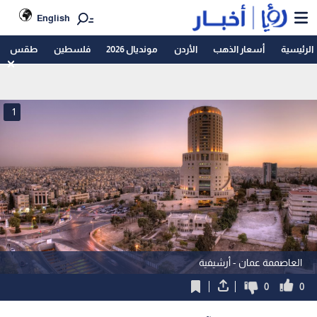
English
الرئيسية
أسعار الذهب
الأردن
مونديال 2026
فلسطين
طقس
1
العاصممة عمان - أرشيفية
0
0