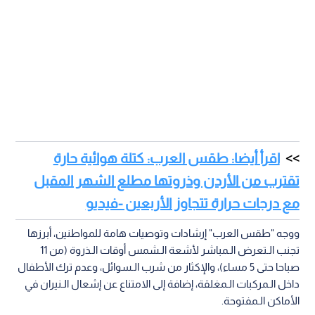
اقرأ أيضا: طقس العرب: كتلة هوائية حارة
تقترب من الأردن وذروتها مطلع الشهر المقبل
مع درجات حرارة تتجاوز الأربعين -فيديو
ووجه "طقس العرب" إرشادات وتوصيات هامة للمواطنين، أبرزها
تجنب الـتعرض الـمباشر لأشعة الـشمس أوقات الـذروة (من 11
صباحا حتى 5 مساء)، والإكثار من شرب الـسوائل، وعدم ترك الأطفال
داخل الـمركبات الـمغلقة، إضافة إلى الامتناع عن إشعال الـنيران في
الأماكن الـمفتوحة.