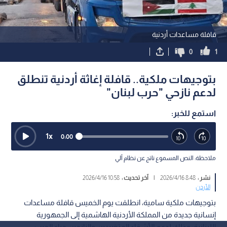
قافلة مساعدات أردنية
0
1
بتوجيهات ملكية.. قافلة إغاثة أردنية تنطلق
لدعم نازحي "حرب لبنان"
استمع للخبر:
1
x
0:00
ملاحظة: النص المسموع ناتج عن نظام آلي
نشر :
8:48 2026/4/16
|
آخر تحديث :
10:58 2026/4/16
الأردن
بتوجيهات ملكية سامية، انطلقت يوم الخميس قافلة مساعدات
إنسانية جديدة من المملكة الأردنية الهاشمية إلى الجمهورية
اللبنانية؛ وذلك لدعم الأشقاء المتضررين والنازحين جراء الحرب