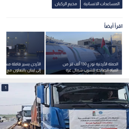
المساعدات الانسانية
مخيم الركبان
اقرأ أيضاً
الحملة الأردنية توزع 130 ألف لتر من
الأردن يسير قافلة مساعد
المياه الصالحة للشرب شمال غزة
إلى ل
الأوروبي
1