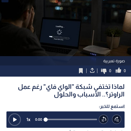
صورة تعبريية
0
0
لماذا تختفي شبكة "الواي فاي" رغم عمل
الراوتر؟.. الأسباب والحلول
استمع للخبر:
1
x
0:00