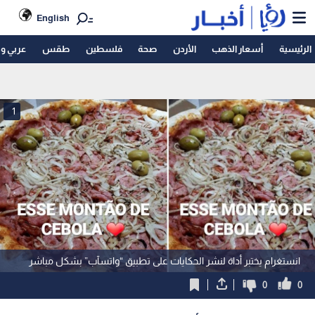
English
الرئيسية
أسعار الذهب
الأردن
صحة
فلسطين
طقس
عربي و
1
انستغرام يختبر أداة لنشر الحكايات على تطبيق “واتسآب” بشكل مباشر
0
0