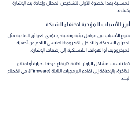
الـمسببة يعد الخطوة الأولى لتشخيص العطل وإعادة بث الإشارة
بكفاءة.
أبرز الأسباب الـمؤدية لاختفاء الشبكة
تتنوع الأسباب بين عوامل بيئية وتقنية؛ إذ تؤدي العوائق الـمادية مثل
الجدران السميكة، والتداخل الكهرومغناطيسي الناجم عن أجهزة
الـميكروويف أو الهواتف الـلاسلكية، إلى إضعاف الإشارة.
كما تتسبب مشاكل الراوتر الذاتية كارتفاع درجة الـحرارة أو امتلاء
الـذاكرة، بالإضافة إلى تقادم البرمجيات الثابتة (Firmware)، في انقطاع
البث.