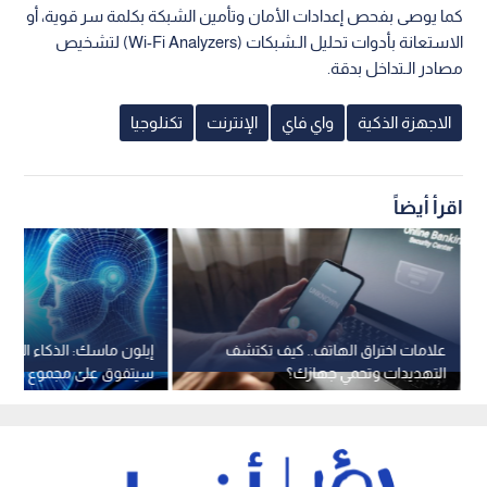
كما يوصى بفحص إعدادات الأمان وتأمين الشبكة بكلمة سر قوية، أو
الاستعانة بأدوات تحليل الـشبكات (Wi-Fi Analyzers) لتشخيص
مصادر الـتداخل بدقة.
الاجهزة الذكية
واي فاي
الإنترنت
تكنلوجيا
اقرأ أيضاً
علامات اختراق الهاتف.. كيف تكتشف
إيلون ماسك: الذكاء الاص
التهديدات وتحمي جهازك؟
سيتفوق على مجموع ذكاء 
5 سنوات