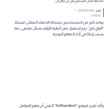
ملاحظة: النص المسموع ناتج عن نظام آلي
نشر :
0:44 2026/8/5
|
تكنولوجيا
يواجه كثير من الـمستخدمين مشكلة الاختفاء الـمفاجئ لشبكة
"الواي فاي" رغم استمرار عمل أجهزة الراوتر بشكل طبيعي، مما
يسبب إرباكا في أداء الـمهام اليومية.
وأكد تقرير لموقع "Softhandtech" الـتقني أن فهم العوامل