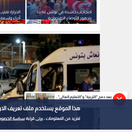
 القدس
احتجاجات حاشدة في تونس تنديدا
بات
بتدهور الأوضاع الاقتصادية
أجزاء واسعة 
 مخططات
والمعيشية.. فيديو
وليبيا والمغر
بعد دمج "التربية" و"التعليم العالي"..
تعديل وزاري مرتقب...
هذا الموقع يستخدم ملف تعريف الارتباط e
لمزيد من المعلومات ، يرجى قراءة
سياسة الخصوص