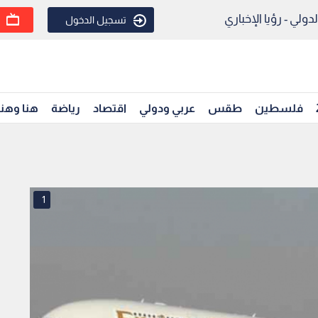
ولي - رؤيا الإخباري
تسجيل الدخول
فلسطين
طقس
عربي ودولي
اقتصاد
رياضة
هنا وهن
1