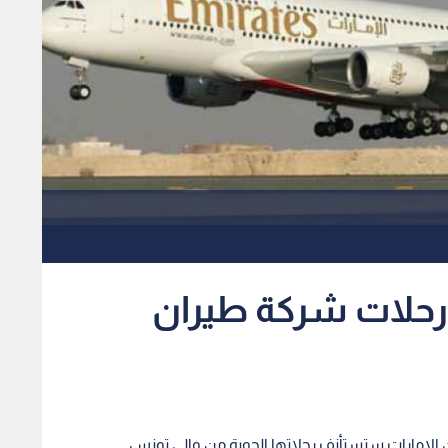
رحلات شركة طيران
 الإمارات ستستأنف رحلاتها الجوية من والى تونس.