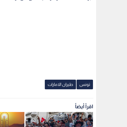
تونس
طيران الامارات
اقرأ أيضاً