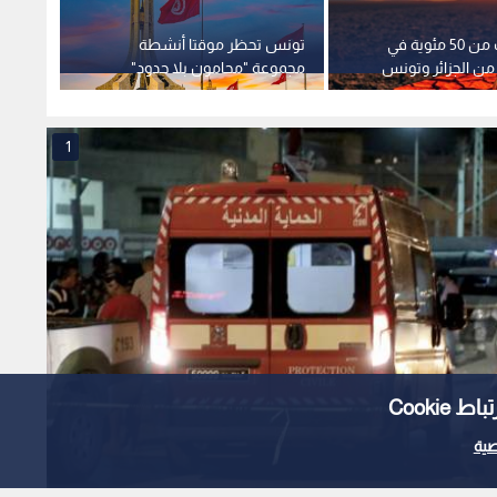
الحرارة تقترب من 50 مئوية في
تونس تحظر موقتا أنشطة
الداخل
من الجزائر وتونس
مجموعة "محامون بلا حدود"
على "خ
ب
الحقوقية
القصر
1
Cooki
ية