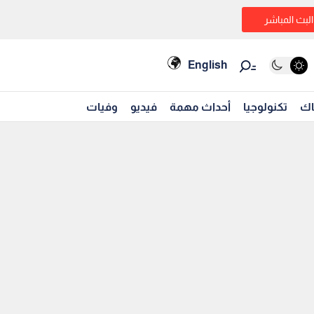
البث المباشر
English
اك
تكنولوجيا
أحداث مهمة
فيديو
وفيات