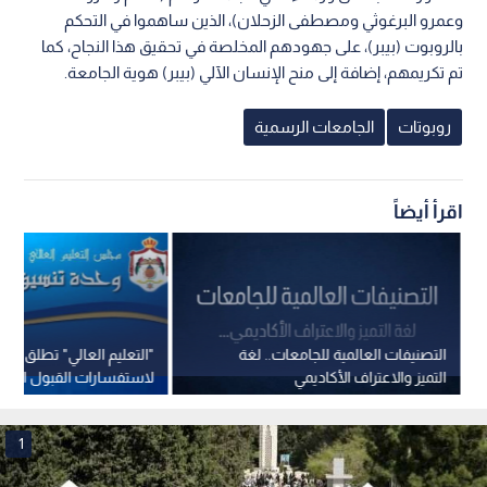
وعمرو البرغوثي ومصطفى الزحلان)، الذين ساهموا في التحكم
بالروبوت (بيبر)، على جهودهم المخلصة في تحقيق هذا النجاح، كما
تم تكريمهم، إضافة إلى منح الإنسان الآلي (بيبر) هوية الجامعة.
روبوتات
الجامعات الرسمية
اقرأ أيضاً
التصنيفات العالمية للجامعات.. لغة
"التعليم العالي" تطلق منص
التميز والاعتراف الأكاديمي
لاستفسارات القبول المو
1