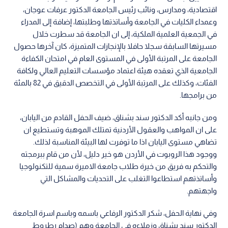
اقتصادية، ومدارس، ونائب رئيس الجامعة الدكتور عرفات عوجان،
وعمداء الكليات في الجامعة وأساتذتها وطلبتها، إضافة إلى المدراء
في الجمعية العلمية الملكية، إلى ان الجامعة قد سطرت خلال
مسيرتها السابقة سجلا حافلا بالإنجازات المتميزة، كان آخرها حصول
الجامعة على المرتبة الأولى في المستوى العام في امتحان الكفاءة
الجامعية الذي تعقده هيئة اعتماد مؤسسات التعليم العالي ولكافة
الفئات، وكذلك على المرتبة الأولى في التخصص الدقيق في 82 بالمئة
من برامجها.
ومن جانبه أكد الدكتور سند بشناق، ضيف الحفل القادم من اليابان،
على ان المواهب والعقول الأردنية تمتلك الموهبة وتستطيع ان
تضاهي مستوى اليابان اذا ما توفرت لها البيئة المناسبة لذلك.
ووجود هذا الروبوت في الأردن هو خير دليل، لأن من قام ببرمجته
والتحكم به فريق من خيرة طلاب جامعة الاميرة سمية للتكنولوجيا
وأساتذتهم استطاعوا التغلب على التحديات والمشاكل التي
واجهتهم.
وفي نهاية الحفل، شكر الدكتور الرفاعي باسمه وباسم اسرة الجامعة
الدكتور سند بشناق وزملاءه في الجامعة وهم (صدام رطروط