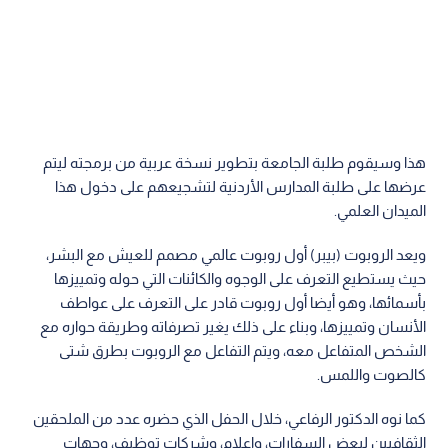
هذا وسيقوم طلبة الجامعة بتطوير نسخة عربية من برمجته ليتم
عرضها على طلبة المدارس الأردنية لتشجيعهم على دخول هذا
الميدان العلمي.
ويعد الروبوت (بيبر) أول روبوت عالمي مصمم للعيش مع البشر،
حيث يستطيع التعرف على الوجوه والكائنات التي حوله وتمييزها
بأسمائها، وهو أيضا أول روبوت قادر على التعرف على عواطف
الأنسان وتمييزها، وبناء على ذلك يغير تصرفاته وطريقة حواره مع
الشخص المتفاعل معه، ويتم التفاعل مع الروبوت بطرق شتى
كالصوت واللمس.
كما نوه الدكتور الرفاعي، خلال الحفل الذي حضره عدد من الملحقين
الثقافيين لبعض السفارات، واعلام، وشركات توظيف، وجهات