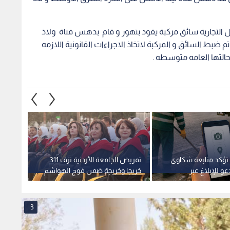
ل التجارية سائق مركبة يقود بتهور و قام بدهس فتاة ولاذ
تم ضبط السائق و المركبة لاتخاذ الاجراءات القانونية اللازمه
حالتها العامه متوسطه .
 تؤكد متابعة شكاوى
تمريض الجامعة الأردنية تزف 311
عو للإبلاغ عبر
خريجا وخريجة ضمن فوج الهواشم
مليون 
مية
3