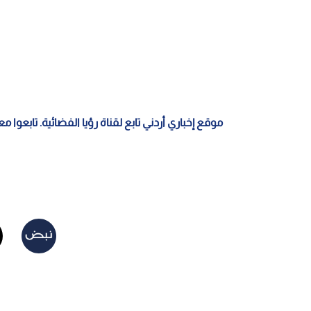
موقع إخباري أردني تابع لقناة رؤيا الفضائية. تابعوا 