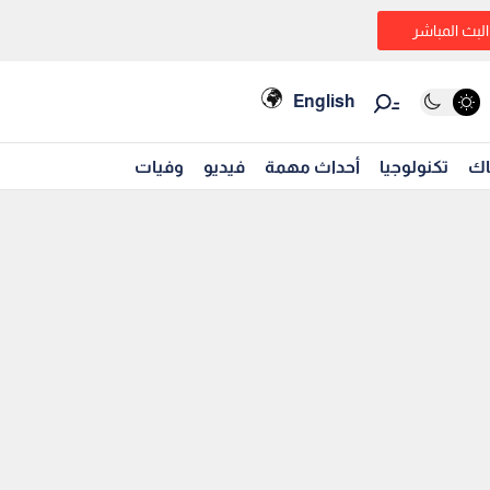
البث المباشر
English
اك
تكنولوجيا
أحداث مهمة
فيديو
وفيات