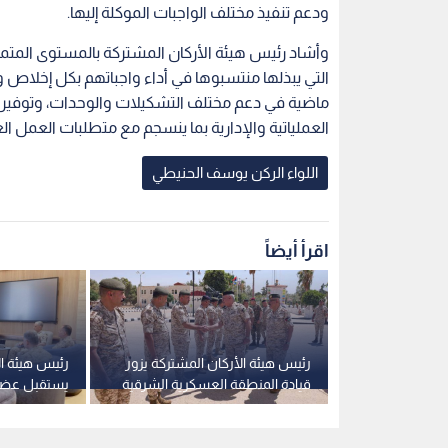
ودعم تنفيذ مختلف الواجبات الموكلة إليها.
وأشاد رئيس هيئة الأركان المشتركة بالمستوى المتميز
التي يبذلها منتسبوها في أداء واجباتهم بكل إخلاص وا
ماضية في دعم مختلف التشكيلات والوحدات، وتوفير ا
العملياتية والإدارية بما ينسجم مع متطلبات العمل ا
اللواء الركن يوسف الحنيطي
اقرأ أيضاً
طي يستقبل قائد
رئيس هيئة الأركان المشتركة يزور
رئيس هيئة ال
لمانية
قيادة المنطقة العسكرية الشرقية
يستقبل عضو 
المسلحة في
الأمريكي