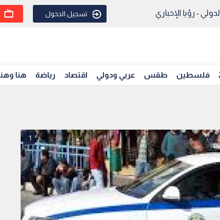
ولي - رؤيا الإخباري
تسجيل الدخول
فلسطين
طقس
عربي ودولي
اقتصاد
رياضة
هنا وهن
1