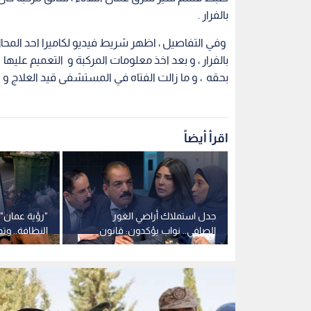
بالفرار .
وفي التفاصيل ، اظهر شريط فيديو لكاميرا احد المحا
بالفرار ، و بعد اخذ معلومات المركبة و التعميم عليها 
بحقه ، و ما زالت الفتاه في المستشفى قيد العلاج و 
اقرأ أيضاً
 الأردنية تعلن
جدل استملاك أراضي الغور
"رؤية عمان"
المحرضين
الصافي.. نواب يؤكدون: قانون
النظافة.. وتد
الملكية العقارية لا يشمل
القنوات الرس
الاستملاكات السابقة