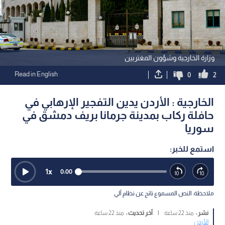
وزارة الخارجية وشؤون المغتربين
Read in English
0
2
الخارجية : الأردن يدين التفجير الإرهابي في
حافلة ركاب بمدينة جرمانا بريف دمشق في
سوريا
استمع للخبر:
1
x
0:00
ملاحظة: النص المسموع ناتج عن نظام آلي
نشر :
منذ 22 ساعة
|
آخر تحديث :
منذ 22 ساعة
الأردن