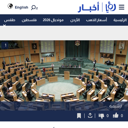
English
الرئيسية
أسعار الذهب
الأردن
مونديال 2026
فلسطين
طقس
1
ارشيفية
0
0