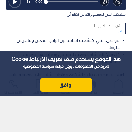
1
x
0:00
ملاحظة: النص المسموع ناتج عن نظام آلي
نشر :
منذ ساعتين
|
الأردن
مواطن: ابنتي اكتشفت اختلافا بين الراتب المعلن وما عرض
عليها.
"العمل": المنشأة خضعت للتفتيش وتم إنذارها لتصويب
هذا الموقع يستخدم ملف تعريف الارتباط Cookie
المخالفات.
لمزيد من المعلومات ، يرجى قراءة
سياسة الخصوصية
ناقش برنامج من هنا نبدأ شكوى مواطن بشأن إعلان وظيفة براتب
أقل من الحد الأدنى للأجور، وما رافق ذلك من ادعاءات حول طبيعة
اوافق
العمل والراتب والتسجيل في الضمان الاجتماعي، فيما أوضحت وزارة
الرئيسية
عواجل
المباشر
أحدث الأخبار
الأكثر شيوعًا
العمل إجراءاتها في التعامل مع الشكاوى والتفتيش على المنشآت.