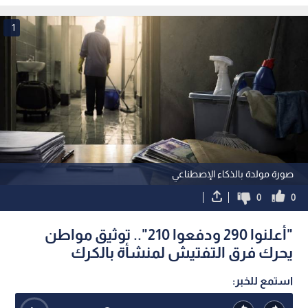
1
صورة مولدة بالذكاء الإصطناعي
0
0
"أعلنوا 290 ودفعوا 210".. توثيق مواطن
يحرك فرق التفتيش لمنشأة بالكرك
استمع للخبر: