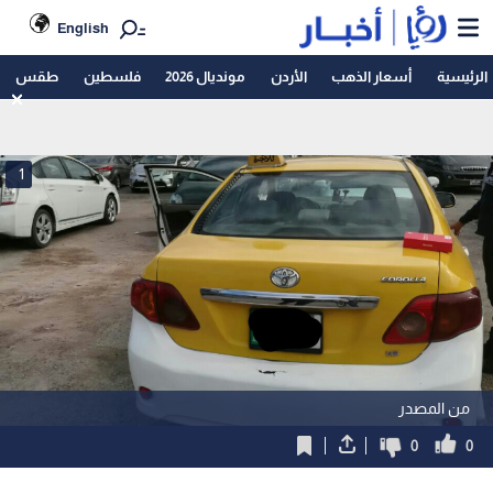
English
الرئيسية
أسعار الذهب
الأردن
مونديال 2026
فلسطين
طقس
1
من المصدر
0
0