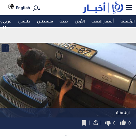
English
الرئيسية
أسعار الذهب
الأردن
صحة
فلسطين
طقس
عربي و
1
ارشيفية
0
0