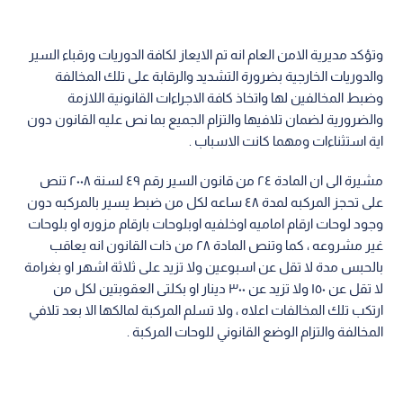
وتؤكد مديرية الامن العام انه تم الايعاز لكافة الدوريات ورقباء السير
والدوريات الخارجية بضرورة التشديد والرقابة على تلك المخالفة
وضبط المخالفين لها واتخاذ كافة الاجراءات القانونية اللازمة
والضرورية لضمان تلافيها والتزام الجميع بما نص عليه القانون دون
اية استثناءات ومهما كانت الاسباب .
مشيرة الى ان المادة ٢٤ من قانون السير رقم ٤٩ لسنة ٢٠٠٨ تنص
على تحجز المركبه لمدة ٤٨ ساعه لكل من ضبط يسير بالمركبه دون
وجود لوحات ارقام اماميه اوخلفيه اوبلوحات بارقام مزوره او بلوحات
غير مشروعه ، كما وتنص المادة ٢٨ من ذات القانون انه يعاقب
بالحبس مدة لا تقل عن اسبوعين ولا تزيد على ثلاثة اشهر او بغرامة
لا تقل عن ١٥٠ ولا تزيد عن ٣٠٠ دينار او بكلتى العقوبتين لكل من
ارتكب تلك المخالفات اعلاه ، ولا تسلم المركبة لمالكها الا بعد تلافي
المخالفة والتزام الوضع القانوني للوحات المركبة .