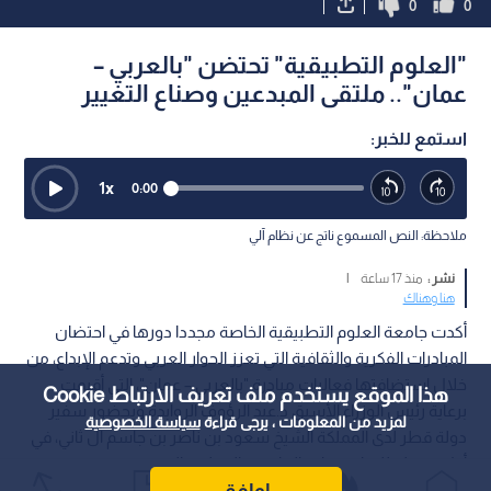
0
0
"العلوم التطبيقية" تحتضن "بالعربي –
عمان".. ملتقى المبدعين وصناع التغيير
استمع للخبر:
1
x
0:00
ملاحظة: النص المسموع ناتج عن نظام آلي
نشر :
منذ 17 ساعة
|
هنا وهناك
أكدت جامعة العلوم التطبيقية الخاصة مجددا دورها في احتضان
المبادرات الفكرية والثقافية التي تعزز الحوار العربي وتدعم الإبداع، من
خلال استضافتها فعاليات مبادرة "بالعربي – عمان"، التي أقيمت
هذا الموقع يستخدم ملف تعريف الارتباط Cookie
برعاية رئيس الوزراء الأسبق د.عبد الرؤوف الروابدة وبحضور سفير
لمزيد من المعلومات ، يرجى قراءة
سياسة الخصوصية
دولة قطر لدى المملكة الشيخ سعود بن ناصر بن جاسم آل ثاني، في
أول محطة للمبادرة خارج العاصمة القطرية الدوحة.