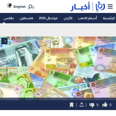
English
الرئيسية
أسعار الذهب
الأردن
مونديال 2026
فلسطين
طقس
1
0
0