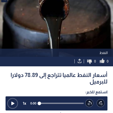
النفط
0
0
أسعار النفط عالميا تتراجع إلى 78.89 دولارا
للبرميل
استمع للخبر:
1
x
0:00