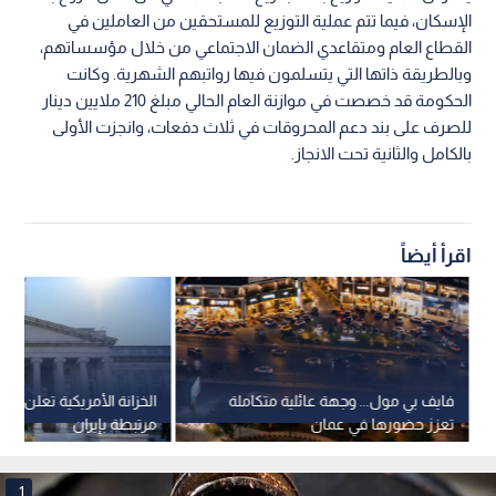
الإسكان، فيما تتم عملية التوزيع للمستحقين من العاملين في
القطاع العام ومتقاعدي الضمان الاجتماعي من خلال مؤسساتهم،
وبالطريقة ذاتها التي يتسلمون فيها رواتبهم الشهرية. وكانت
الحكومة قد خصصت في موازنة العام الحالي مبلغ 210 ملايين دينار
للصرف على بند دعم المحروقات في ثلاث دفعات، وانجزت الأولى
بالكامل والثانية تحت الانجاز.
اقرأ أيضاً
فايف بي مول... وجهة عائلية متكاملة
الخزانة الأمريكية تعلن رف
تعزز حضورها في عمان
مرتبطة بإيران
1