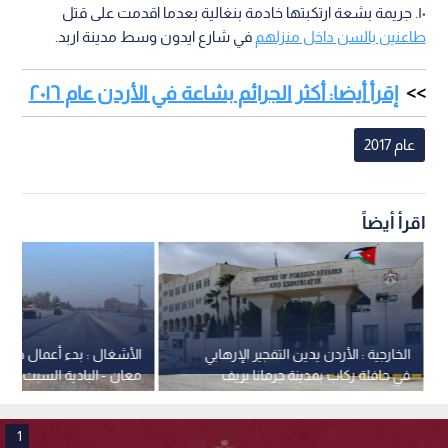
١٠. جريمة بشعة ارتكبتها خادمة بنغالية بعدما اقدمت على قتل
طاعنين بالسن داخل منزلهم
في شارع ايدون وسط مدينة اربد.
إقرأ أيضا: أكثر الجرائم بشاعة في الأردن عام ٢٠١٦
عام 2017
اقرأ أيضاً
الخارجية : الأردن يدين التفجير الإرهابي
الأشغال : بدء أعمال صيا
في حافلة ركاب بمدينة جرمانا بريف
معان - البادية السبت
دمشق في سوريا
1