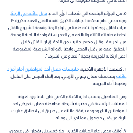
امتحانه في المدرسة متوجها الى منزله.
٥. من الجرائم البشعة التي شغلت الرأي العام،
قاتل عائلته في الرمثا
،
وجه مدعي عام محكمة الجنايات الكبرى تهمة القتل العمد مكررة ٣
مرات لقاتل زوجته وابنتيه طعنا في لواء الرمثا وتهمة الشروع بالقتل
لطعنه طفلته الثالثه والبالغه من العمر سنة واحدة الناجية الوحيدة
من الجريمة . وقال مصدر مقرب من التحقيق ان القاتل خلال
التحقيق معه من قبل المدعي وايضا باقواله الشرطية المضبوطة
ادعى ارتكابه للجريمة بحجة "الدفاع عن الشرف".
٦. كشفت الأجهزة الأمنية،
ملابسات مقتل أحد المواطنين أمام أفراد
عائلته
بمحافظة معان جنوبي الأردني، بعد إلقاء القبض على الفاعل،
وضبط أداة الجريمة.
وفي التفاصيل بحسب ادارة الاعلام الامني فان بلاغا ورد لغرفة
العمليات الرئيسية في مديرية شرطة محافطة معان بتعرض احد
المواطنين اثناء وجوده برفقة عائلته على طريق ايل لاطلاق عيارات
نارية من قبل مجهول مما ادى الى وفاته.
٧. أوقف مدعي عام الجنايات الكبرى رجلا خمسيني يقطن في عبدون،