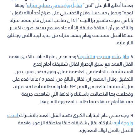
بعدما أطلق النار على "لص"
تفاجأ بتواجده في مطبخ منزله
" وجها
لوجه" ويحمل مسدسا، وفزع الخمسيني على صراخ أحد أبنائه يقول "
بابا في صوت تكسير برا البيت " الا ان صاحب المنزل قام بتفقد منزله
والتاكد من أن المنافذ مغلقة. إلا أنه عاد وسمع بعدها صوت تكسير
عندها استل مسدسه وقام بتفقد منزله من جديد ليجد اللص ويطلق
النار عليه.
٨.
قاتل شقيقته بحجة الشرف
! وجه مدعي عام الجنايات الكبرى تهمة
القتل العمد مع سبق الإصرار لقاتل شقيقته أمام إحدى
المستشفيات الخاصة في العاصمة عمان، وفق مصدر مقرب من
التحقيق. وقال المصدر ان القاتل البالغ من العمر ٢٥ عاما اقدم على
قتل شقيقته البالغة من العمر ٤٣ عاما والمطلقة أيضا منذ فترة ،
وقطعت بها الاتصالات باستثناء والدتها، التي شاهدت جريمة
مقتلها أمام عينها حينما طلبت المغدورة اللقاء بها.
٩. وجه مدعي عام الجنايات الكبرى تهمة القتل العمد بالاشتراك
لحدث
وزوجة أبيه
شاركته بقتل شقيقته خنقا بمنطقة الزهور، وتهمة
التدخل بالقتل لوالد المغدورة.